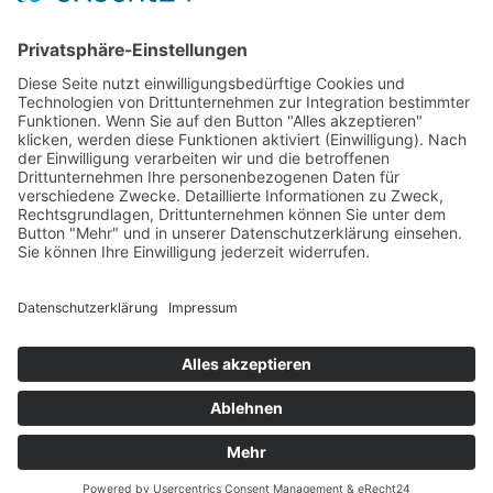
Service & Kontakt
Welt-der-Zitate.com
Über unsere Zitate Sammlung
Datenschutz
Social Media Police
Impressum
Schöne Sprüche
Beliebte Themen
Tiefgründige Zitate & Weisheiten
Sprichworte
Berühmte Personen Aphorismen
Philosophen