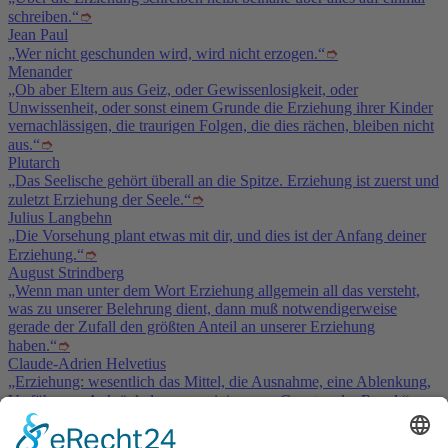
schreiben.“
➮
Jean Paul
„Wer nicht geschunden wird, wird nicht erzogen.“
➮
Menander
„Ob aber Eltern aus Geiz, oder Gewissenlosigkeit, oder
Unwissenheit, oder sonst einem Grunde die Erziehung ihrer Kinder
vernachlässigen, die traurigen Folgen, die dies rächen, bleiben nicht
aus.“
➮
Plutarch
„Das Seelische gehört überall an die Spitze. Erziehung ist zuerst und
zuletzt Erziehung der Seele.“
➮
Julius Langbehn
„Die Vorsehung plant etwas mit dir, und dies ist der Anfang deiner
Erziehung.“
➮
August Strindberg
„Wenn man unter dem Wort Erziehung allgemein all das versteht,
was zu unserer Belehrung dient, dann muß notwendigerweise
gerade der Zufall den größten Anteil an unserer Erziehung
haben.“
➮
Claude-Adrien Helvetius
„Erziehung: wesentlich das Mittel, die Ausnahme, eine Ablenkung,
Verführung, Ankränkelung zu ruinieren zu Gunsten der Regel.“
➮
Friedrich Nietzsche