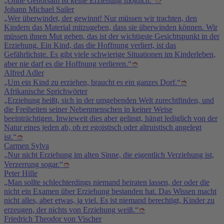
„Ohne Gehorsam ist keine Erziehung möglich.“
➮
Johann Michael Sailer
„Wer überwindet, der gewinnt! Nur müssen wir trachten, den
Kindern das Material mitzugeben, dass sie überwinden können. Wir
müssen ihnen Mut geben, das ist der wichtigste Gesichtspunkt in der
Erziehung. Ein Kind, das die Hoffnung verliert, ist das
Gefährlichste. Es gibt viele schwierige Situationen im Kinderleben,
aber nie darf es die Hoffnung verlieren.“
➮
Alfred Adler
„Um ein Kind zu erziehen, braucht es ein ganzes Dorf.“
➮
Afrikanische Sprichwörter
„Erziehung heißt, sich in der umgebenden Welt zurechtfinden, und
die Freiheiten seiner Nebenmenschen in keiner Weise
beeinträchtigen. Inwieweit dies aber gelingt, hängt lediglich von der
Natur eines jeden ab, ob er egoistisch oder altruistisch angelegt
ist.“
➮
Carmen Sylva
„Nur nicht Erziehung im alten Sinne, die eigentlich Verziehung ist,
Verzerrung sogar.“
➮
Peter Hille
„Man sollte schlechterdings niemand heiraten lassen, der oder die
nicht ein Examen über Erziehung bestanden hat. Das Wissen macht
nicht alles, aber etwas, ja viel. Es ist niemand berechtigt, Kinder zu
erzeugen, der nichts von Erziehung weiß.“
➮
Friedrich Theodor von Vischer