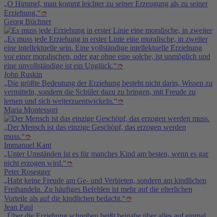
„O Himmel, man kommt leichter zu seiner Erzeugung als zu seiner
Erziehung.“
➮
Georg Büchner
„Es muss jede Erziehung in erster Linie eine moralische, in zweiter
eine intellektuelle sein. Eine vollständige intellektuelle Erziehung
vor einer moralischen, oder gar ohne eine solche, ist unmöglich und
eine unvollständige ist ein Unglück.“
➮
John Ruskin
„Die größte Bedeutung der Erziehung besteht nicht darin, Wissen zu
vermitteln, sondern die Schüler dazu zu bringen, mit Freude zu
lernen und sich weiterzuentwickeln.“
➮
Maria Montessori
„Der Mensch ist das einzige Geschöpf, das erzogen werden
muss.“
➮
Immanuel Kant
„Unter Umständen ist es für manches Kind am besten, wenn es gar
nicht erzogen wird.“
➮
Peter Rosegger
„Habt keine Freude am Ge- und Verbieten, sondern am kindlichen
Freihandeln. Zu häufiges Befehlen ist mehr auf die elterlichen
Vorteile als auf die kindlichen bedacht.“
➮
Jean Paul
„Über die Erziehung schreiben heißt beinahe über alles auf einmal