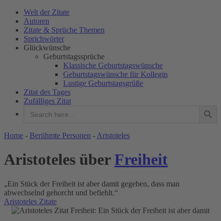
Welt der Zitate
Autoren
Zitate & Sprüche Themen
Sprichwörter
Glückwünsche
Geburtstagssprüche
Klassische Geburtstagswünsche
Geburtstagswünsche für Kollegin
Lustige Geburtstagsgrüße
Zitat des Tages
Zufälliges Zitat
Search Button
Search
for:
WELT DER ZITATE
Home
-
Berühmte Personen
-
Aristoteles
Aristoteles über
Freiheit
„Ein Stück der Freiheit ist aber damit gegeben, dass man
abwechselnd gehorcht und befiehlt.“
Aristoteles Zitate