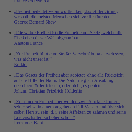
Francesco Petrarca
„Freiheit bedeutet Verantwortlichkeit, das ist der Grund,
weshalb die meisten Menschen sich vor ihr fürchten.“
George Bernard Shaw
„Die wahre Freiheit ist die Freiheit einer Seele, welche die
Eitelkeiten dieser Welt abgetan hat.“
Anatole France
„Zur Freiheit führt eine Straße: Verschmähung alles dessen,
was nicht unser ist.“
Epiktet
„Das Gesetz der Freiheit aber gebietet, ohne alle Rücksicht
auf die Hilfe der Natur. Die Natur mag zur Ausübung
desselben förderlich sein, oder nicht, es gebietet.“
Johann Christian Friedrich Hölderlin
„Zur inneren Freiheit aber werden zwei Stücke erfordert:
seiner selbst in einem gegebenen Fall Meister und über sich
selbst Herr zu sein, d. i. seine Affekten zu zähmen und seine
Leidenschaften zu beherrschen.“
Immanuel Kant