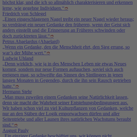
höchst klar, und die ich so allmählich charakterisieren und erkennen
lerne, wie gegebne Individuen.“
➮
Friedrich von Schlegel
„Einen eingeschlagenen Nagel treibt ein neuer Nagel wieder heraus;
so verdrängt ein neuer Gedanke den früheren, wenn der Geist sich
anders einstellt und die Erinnerung an Früheres schwinden oder
doch zurücktreten lässt.“
➮
Petrus Abaelardus (Abaelard)
„Wenn ein Gedanke, den die Menschheit ehrt, den Sieg errang, so
war’s der Mühe wert.“
➮
Ludwig Uhland
„Denn wirklich, wie ja in des Menschen Leben nie etwas Neues
kommt, sondern nur neue Formen auftauchen, soviel sich auch
ereignen mag, so schweifte das Sinnen des Sintlingers in jenen
langen Monaten in Gegenden, durch die ihn sein Rausch getrieben
hatte.“
➮
Hermann Stehr
„Man muss zuweilen einem Gedanken seine Natürlichkeit lassen,
denn sie macht die Wahrheit seiner Entstehungsbedingungen aus.
Wir haben schon viel zu viel Kulturpflanzen von Gedanken, welche
nur an den Stäben der Logik emporwachsen dürfen und aller
Seitentriebe und aller Launen ihres natürlichen Wachstums beraubt
sind.“
➮
August Pauly
„Ein einziger Gedanke beschäftigt uns, wir können nicht