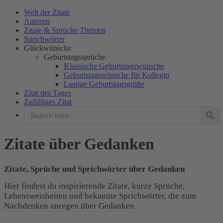
Welt der Zitate
Autoren
Zitate & Sprüche Themen
Sprichwörter
Glückwünsche
Geburtstagssprüche
Klassische Geburtstagswünsche
Geburtstagswünsche für Kollegin
Lustige Geburtstagsgrüße
Zitat des Tages
Zufälliges Zitat
Search Button
Search
for:
WELT DER ZITATE
Zitate über Gedanken
Zitate, Sprüche und Sprichwörter über Gedanken
Hier findest du inspirierende Zitate, kurze Sprüche,
Lebensweisheiten und bekannte Sprichwörter, die zum
Nachdenken anregen über Gedanken