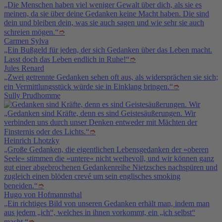
„Die Menschen haben viel weniger Gewalt über dich, als sie es
meinen, da sie über deine Gedanken keine Macht haben. Die sind
dein und bleiben dein, was sie auch sagen und wie sehr sie auch
schreien mögen.“
➮
Carmen Sylva
„Ein Bußgeld für jeden, der sich Gedanken über das Leben macht.
Lasst doch das Leben endlich in Ruhe!“
➮
Jules Renard
„Zwei getrennte Gedanken sehen oft aus, als widersprächen sie sich;
ein Vermittlungsstück würde sie in Einklang bringen.“
➮
Sully Prudhomme
„Gedanken sind Kräfte, denn es sind Geistesäußerungen. Wir
verbinden uns durch unser Denken entweder mit Mächten der
Finsternis oder des Lichts.“
➮
Heinrich Lhotzky
„Große Gedanken, die eigentlichen Lebensgedanken der »oberen
Seele« stimmen die »untere« nicht weihevoll, und wir können ganz
gut einer abgebrochenen Gedankenreihe Nietzsches nachspüren und
zugleich einen blöden crevé um sein englisches smoking
beneiden.“
➮
Hugo von Hofmannsthal
„Ein richtiges Bild von unseren Gedanken erhält man, indem man
aus jedem „ich“, welches in ihnen vorkommt, ein „ich selbst“
macht.“
➮