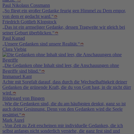
Paul Nikolaus Cossmann
„So fliegt ein großer Gedanke feurig gen Himmel zu Dem empor,
von dem er gedacht ward.“
➮
Friedrich Gottlieb Klopstock
„Das ist ein armseliger Gedanke, dessen Tragweite wir gleich bei
seiner Geburt überblicken.“
➮
Paul Kunad
„Unsere Gedanken sind unsere Realität.“
➮
Clara Viebig
„Die Gedanken ohne Inhalt sind leer, die Anschauungen ohne
Begriffe sind blind.“
➮
Immanuel Kant
Achte mit Sorgfalt darauf, dass durch die Wechselhaftigkeit deiner
Gedanken die grünende Kraft, die du von Gott hast, in dir nicht dürr
wird.
➮
Hildegard von Bingen
„Wie die Gedanken sind, die du am häufigsten denkst, ganz so ist
auch deine Gesinnung. Denn von den Gedanken wird die Seele
gesättigt.“
➮
Mark Aurel
„Von Zeit zu Zeit erscheinen mir individuelle Gedanken, die ich
selbst anfangs nicht sonderlich verstehe, die ganz fest sind und