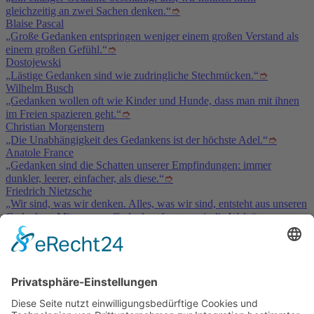
gleichzeitig an zwei Sachen denken.“
➮
Blaise Pascal
„Große Gedanken entspringen weniger einem großen Verstand als
einem großen Gefühl.“
➮
Dostojewski
„Lästige Gedanken sind wie zudringliche Stechmücken.“
➮
Wilhelm Busch
„Gedanken wollen oft wie Kinder und Hunde, dass man mit ihnen
im Freien spazieren geht.“
➮
Christian Morgenstern
„Die Unabhängigkeit des Gedankens ist der höchste Adel.“
➮
Anatole France
„Gedanken sind die Schatten unserer Empfindungen: immer
dunkler, leerer, einfacher, als diese.“
➮
Friedrich Nietzsche
„Wir sind, was wir denken. Alles, was wir sind, entsteht aus unseren
Gedanken. Mit unseren Gedanken formen wir die Welt.“
➮
Buddha
Service & Kontakt
Welt-der-Zitate.com
Über unsere Zitate Sammlung
Datenschutz