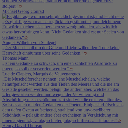
schönen Schrittwechsel, damit er nicht über die eigenen Füße
stolpert.“
➮
Michael Georg Conrad
„Es gibt Tage wo man sehr glücklich gestimmt ist, und leicht neue
Entwürfe machen, sie aber eben so wenig mitteilen, als wirklich
etwas hervorbringen kann. Nicht Gedanken sind es; nur Seelen von
Gedanken.“
➮
August Wilhelm von Schlegel
„Der Mensch soll um der Güte und Liebe willen dem Tode keine
Herrschaft einräumen über seine Gedanken.“
➮
Thomas Mann
„Ist ein Gedanke zu schwach, um einen schlichten Ausdruck zu
tragen, so soll er verworfen werden.“
➮
Luc de Clapiers, Marquis de Vauvenargues
„Die Muschelforscher nennen jene Muschelschalen, welche
heraufgefischt werden aus den Tiefen des Meeres und die nie am
Gestade gesehen werden, pelagii, die andern aber, welche an das
Ufer geworfen werden und wegen der Verwitterung und
Abschürfung nie so schön und zart sind wie die ersteren, littorales.
So ist es auch mit den Gedanken der Poeten. Einige sind frisch, aus
dem tiefen Ozean aufsteigend, strahlend von unvorstellbarer
Schönheit, – pelagii; andere aber erscheinen in Vergleichung mit
ihnen abgenutzt, … abgeschiefert, abgeschliffen … – littorales.“
➮
Henry David Thoreau