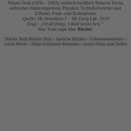
Nikola Tesla (1856 – 1943), serbisch-kyrillisch Никола Тесла,
serbischer Elektroingenieur, Physiker, Technik-Forscher und
Erfinder, Funk- und Radiopionier
Quelle: My Inventions I − My Early Life, 1919
Engl.: „Of all things, I liked books best.“
Was Tesla sagte über
Bücher
.
Nikola Tesla Bücher Zitat – Sprüche Bücher – Lebensweisheiten –
weise Worte – Zitate berühmter Personen – kurze Zitate zum Teilen