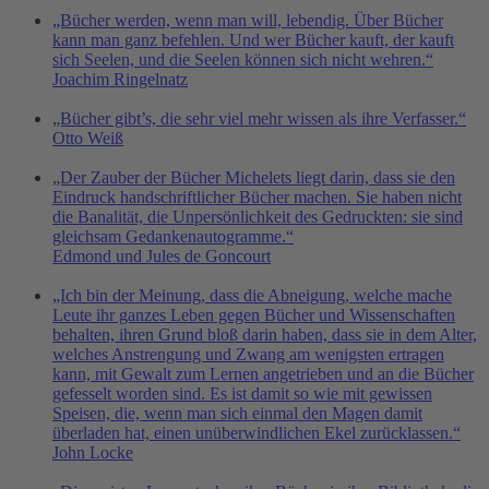
„Bücher werden, wenn man will, lebendig. Über Bücher
kann man ganz befehlen. Und wer Bücher kauft, der kauft
sich Seelen, und die Seelen können sich nicht wehren.“
Joachim Ringelnatz
„Bücher gibt’s, die sehr viel mehr wissen als ihre Verfasser.“
Otto Weiß
„Der Zauber der Bücher Michelets liegt darin, dass sie den
Eindruck handschriftlicher Bücher machen. Sie haben nicht
die Banalität, die Unpersönlichkeit des Gedruckten: sie sind
gleichsam Gedankenautogramme.“
Edmond und Jules de Goncourt
„Ich bin der Meinung, dass die Abneigung, welche mache
Leute ihr ganzes Leben gegen Bücher und Wissenschaften
behalten, ihren Grund bloß darin haben, dass sie in dem Alter,
welches Anstrengung und Zwang am wenigsten ertragen
kann, mit Gewalt zum Lernen angetrieben und an die Bücher
gefesselt worden sind. Es ist damit so wie mit gewissen
Speisen, die, wenn man sich einmal den Magen damit
überladen hat, einen unüberwindlichen Ekel zurücklassen.“
John Locke