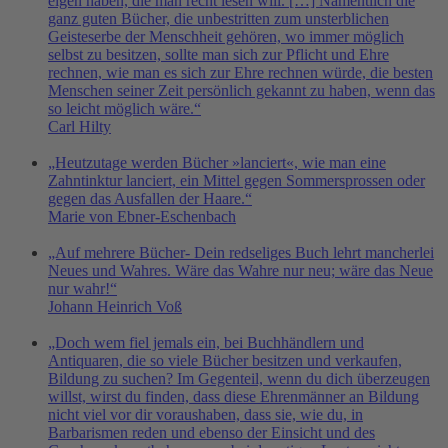
eigen haben, die man recht lesen will. […] Namentlich die
ganz guten Bücher, die unbestritten zum unsterblichen
Geisteserbe der Menschheit gehören, wo immer möglich
selbst zu besitzen, sollte man sich zur Pflicht und Ehre
rechnen, wie man es sich zur Ehre rechnen würde, die besten
Menschen seiner Zeit persönlich gekannt zu haben, wenn das
so leicht möglich wäre.“
Carl Hilty
„Heutzutage werden Bücher »lanciert«, wie man eine
Zahntinktur lanciert, ein Mittel gegen Sommersprossen oder
gegen das Ausfallen der Haare.“
Marie von Ebner-Eschenbach
„Auf mehrere Bücher- Dein redseliges Buch lehrt mancherlei
Neues und Wahres. Wäre das Wahre nur neu; wäre das Neue
nur wahr!“
Johann Heinrich Voß
„Doch wem fiel jemals ein, bei Buchhändlern und
Antiquaren, die so viele Bücher besitzen und verkaufen,
Bildung zu suchen? Im Gegenteil, wenn du dich überzeugen
willst, wirst du finden, dass diese Ehrenmänner an Bildung
nicht viel vor dir voraushaben, dass sie, wie du, in
Barbarismen reden und ebenso der Einsicht und des