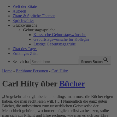
Welt der Zitate
Autoren
Zitate & Sprüche Themen
Sprichwörter
Glückwünsche
Geburtstagssprüche
Klassische Geburtstagswünsche
Geburtstagswünsche für Kollegin
Lustige Geburtstagsgrüße
Zitat des Tages
Zufälliges Zitat
Search for:
Search Button
WELT DER ZITATE
Home
-
Berühmte Personen
-
Carl Hilty
Carl Hilty über
Bücher
„Umgekehrt aber glaube ich allerdings, man muss die Bücher eigen
haben, die man recht lesen will. […] Namentlich die ganz guten
Bücher, die unbestritten zum unsterblichen Geisteserbe der
Menschheit gehören, wo immer möglich selbst zu besitzen, sollte
man sich zur Pflicht und Ehre rechnen, wie man es sich zur Ehre