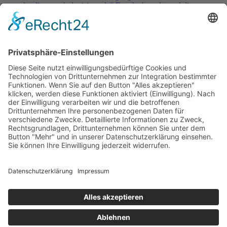
erweckt, die „psychologisierende“ Epoche beendet und die
ungezählten „stillen Bücher“ auf ewig still gemacht.“
→
Service & Kontakt
Welt-der-Zitate.com
Über unsere Zitate Sammlung
Datenschutz
Social Media Police
Impressum
Schöne Sprüche
Beliebte Themen
Tiefgründige Zitate & Weisheiten
Sprichworte
Berühmte Personen Aphorismen