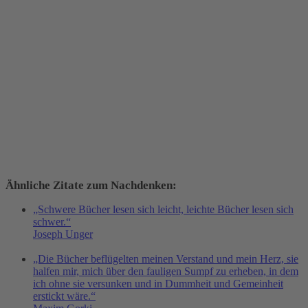
Ähnliche Zitate zum Nachdenken:
„Schwere Bücher lesen sich leicht, leichte Bücher lesen sich
schwer.“
Joseph Unger
„Die Bücher beflügelten meinen Verstand und mein Herz, sie
halfen mir, mich über den fauligen Sumpf zu erheben, in dem
ich ohne sie versunken und in Dummheit und Gemeinheit
erstickt wäre.“