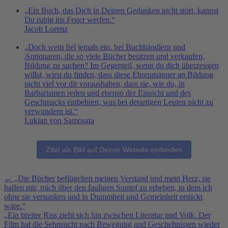
„Ein Buch, das Dich in Deinen Gedanken nicht stört, kannst
Du ruhig ins Feuer werfen.“
Jacob Lorenz
„Doch wem fiel jemals ein, bei Buchhändlern und
Antiquaren, die so viele Bücher besitzen und verkaufen,
Bildung zu suchen? Im Gegenteil, wenn du dich überzeugen
willst, wirst du finden, dass diese Ehrenmänner an Bildung
nicht viel vor dir voraushaben, dass sie, wie du, in
Barbarismen reden und ebenso der Einsicht und des
Geschmacks entbehren, was bei derartigen Leuten nicht zu
verwundern ist.“
Lukian von Samosata
Zitat als Bild auf Deiner Website einbinden
Weitere
←
„Die Bücher beflügelten meinen Verstand und mein Herz, sie
halfen mir, mich über den fauligen Sumpf zu erheben, in dem ich
inspirierende
ohne sie versunken und in Dummheit und Gemeinheit erstickt
Zitate
wäre.“
zum
„Ein breiter Riss zieht sich hin zwischen Literatur und Volk. Der
Nachdenken
Film hat die Sehnsucht nach Bewegung und Geschehnissen wieder