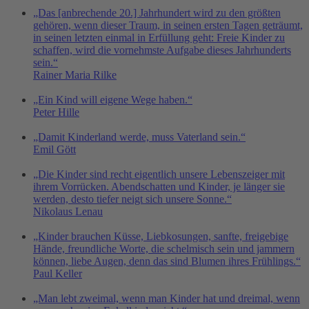
„Das [anbrechende 20.] Jahrhundert wird zu den größten
gehören, wenn dieser Traum, in seinen ersten Tagen geträumt,
in seinen letzten einmal in Erfüllung geht: Freie Kinder zu
schaffen, wird die vornehmste Aufgabe dieses Jahrhunderts
sein.“
Rainer Maria Rilke
„Ein Kind will eigene Wege haben.“
Peter Hille
„Damit Kinderland werde, muss Vaterland sein.“
Emil Gött
„Die Kinder sind recht eigentlich unsere Lebenszeiger mit
ihrem Vorrücken. Abendschatten und Kinder, je länger sie
werden, desto tiefer neigt sich unsere Sonne.“
Nikolaus Lenau
„Kinder brauchen Küsse, Liebkosungen, sanfte, freigebige
Hände, freundliche Worte, die schelmisch sein und jammern
können, liebe Augen, denn das sind Blumen ihres Frühlings.“
Paul Keller
„Man lebt zweimal, wenn man Kinder hat und dreimal, wenn