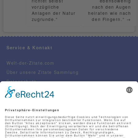
richtet selbst
ebensowenig
vorzügliche
nach den Augen
Zitate
Anlagen der Natur
heiraten wie nach
zugrunde.“
den Fingern.“
→
zum
Nachdenken
Service & Kontakt
Welt-der-Zitate.com
Über unsere Zitate Sammlung
Datenschutz
Social Media Police
Impressum
Schöne Sprüche
Beliebte Themen