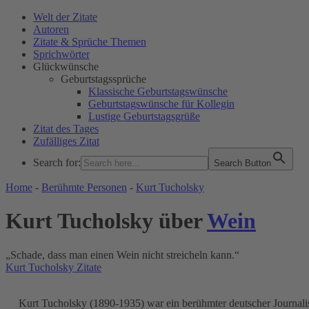
Welt der Zitate
Autoren
Zitate & Sprüche Themen
Sprichwörter
Glückwünsche
Geburtstagssprüche
Klassische Geburtstagswünsche
Geburtstagswünsche für Kollegin
Lustige Geburtstagsgrüße
Zitat des Tages
Zufälliges Zitat
Search for:
Search Button
WELT DER ZITATE
Home
-
Berühmte Personen
-
Kurt Tucholsky
Kurt Tucholsky über
Wein
„Schade, dass man einen Wein nicht streicheln kann.“
Kurt Tucholsky Zitate
Kurt Tucholsky (1890-1935) war ein berühmter deutscher Journalist