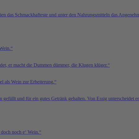
neien das Schmackhafteste und unter den Nahrungsmitteln das Angenehm
 Wein.“
indet, er macht die Dummen dümmer, die Klugen klüger.“
el als Wein zur Erheiterung.“
gefüllt und für ein gutes Getränk gehalten. Von Essig unterscheidet er 
t doch noch e‘ Wein.“