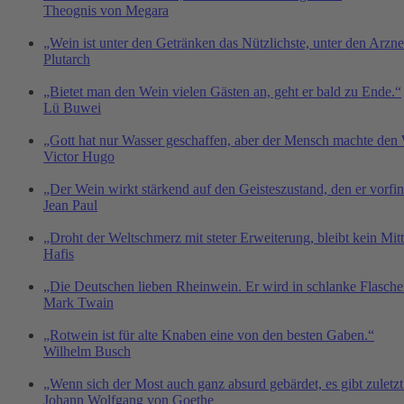
Theognis von Megara
„Wein ist unter den Getränken das Nützlichste, unter den Arz
Plutarch
„Bietet man den Wein vielen Gästen an, geht er bald zu Ende.“
Lü Buwei
„Gott hat nur Wasser geschaffen, aber der Mensch machte den
Victor Hugo
„Der Wein wirkt stärkend auf den Geisteszustand, den er vorf
Jean Paul
„Droht der Weltschmerz mit steter Erweiterung, bleibt kein Mitt
Hafis
„Die Deutschen lieben Rheinwein. Er wird in schlanke Flaschen 
Mark Twain
„Rotwein ist für alte Knaben eine von den besten Gaben.“
Wilhelm Busch
„Wenn sich der Most auch ganz absurd gebärdet, es gibt zuletz
Johann Wolfgang von Goethe