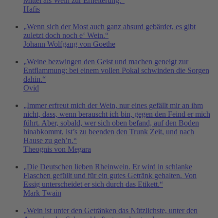
Mittel als Wein zur Erheiterung.“
Hafis
„Wenn sich der Most auch ganz absurd gebärdet, es gibt
zuletzt doch noch e‘ Wein.“
Johann Wolfgang von Goethe
„Weine bezwingen den Geist und machen geneigt zur
Entflammung: bei einem vollen Pokal schwinden die Sorgen
dahin.“
Ovid
„Immer erfreut mich der Wein, nur eines gefällt mir an ihm
nicht, dass, wenn berauscht ich bin, gegen den Feind er mich
führt. Aber, sobald, wer sich oben befand, auf den Boden
hinabkommt, ist’s zu beenden den Trunk Zeit, und nach
Hause zu geh’n.“
Theognis von Megara
„Die Deutschen lieben Rheinwein. Er wird in schlanke
Flaschen gefüllt und für ein gutes Getränk gehalten. Von
Essig unterscheidet er sich durch das Etikett.“
Mark Twain
„Wein ist unter den Getränken das Nützlichste, unter den