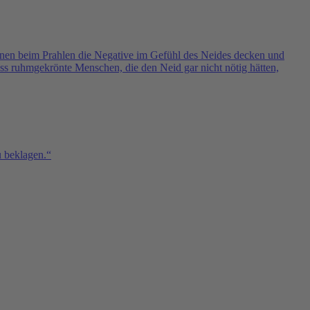
enen beim Prahlen die Negative im Gefühl des Neides decken und
ass ruhmgekrönte Menschen, die den Neid gar nicht nötig hätten,
u beklagen.“