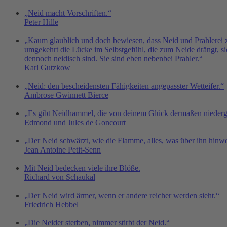
„Neid macht Vorschriften.“
Peter Hille
„Kaum glaublich und doch bewiesen, dass Neid und Prahlerei 
umgekehrt die Lücke im Selbstgefühl, die zum Neide drängt, sic
dennoch neidisch sind. Sie sind eben nebenbei Prahler.“
Karl Gutzkow
„Neid: den bescheidensten Fähigkeiten angepasster Wetteifer.“
Ambrose Gwinnett Bierce
„Es gibt Neidhammel, die von deinem Glück dermaßen niederged
Edmond und Jules de Goncourt
„Der Neid schwärzt, wie die Flamme, alles, was über ihn hinwe
Jean Antoine Petit-Senn
Mit Neid bedecken viele ihre Blöße.
Richard von Schaukal
„Der Neid wird ärmer, wenn er andere reicher werden sieht.“
Friedrich Hebbel
„Die Neider sterben, nimmer stirbt der Neid.“