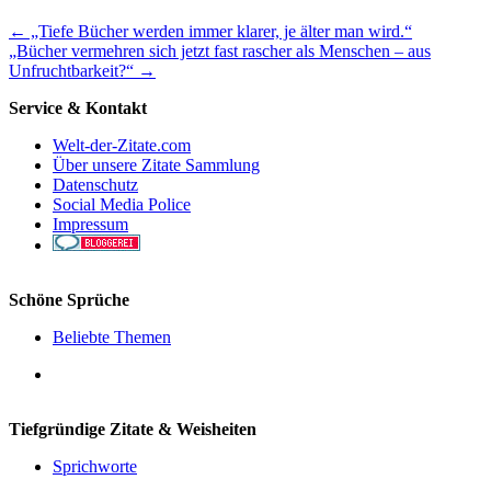
Weitere
←
„Tiefe Bücher werden immer klarer, je älter man wird.“
„Bücher vermehren sich jetzt fast rascher als Menschen – aus
inspirierende
Unfruchtbarkeit?“
→
Zitate
zum
Service & Kontakt
Nachdenken
Welt-der-Zitate.com
Über unsere Zitate Sammlung
Datenschutz
Social Media Police
Impressum
Schöne Sprüche
Beliebte Themen
Tiefgründige Zitate & Weisheiten
Sprichworte