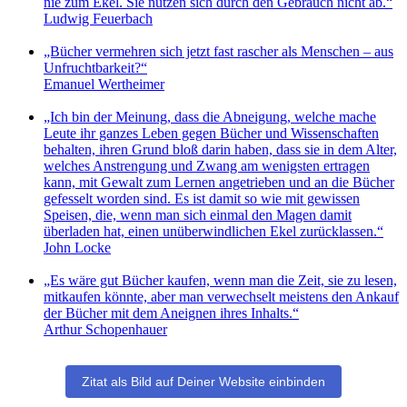
nie zum Ekel. Sie nützen sich durch den Gebrauch nicht ab.“
Ludwig Feuerbach
„Bücher vermehren sich jetzt fast rascher als Menschen – aus
Unfruchtbarkeit?“
Emanuel Wertheimer
„Ich bin der Meinung, dass die Abneigung, welche mache
Leute ihr ganzes Leben gegen Bücher und Wissenschaften
behalten, ihren Grund bloß darin haben, dass sie in dem Alter,
welches Anstrengung und Zwang am wenigsten ertragen
kann, mit Gewalt zum Lernen angetrieben und an die Bücher
gefesselt worden sind. Es ist damit so wie mit gewissen
Speisen, die, wenn man sich einmal den Magen damit
überladen hat, einen unüberwindlichen Ekel zurücklassen.“
John Locke
„Es wäre gut Bücher kaufen, wenn man die Zeit, sie zu lesen,
mitkaufen könnte, aber man verwechselt meistens den Ankauf
der Bücher mit dem Aneignen ihres Inhalts.“
Arthur Schopenhauer
Zitat als Bild auf Deiner Website einbinden