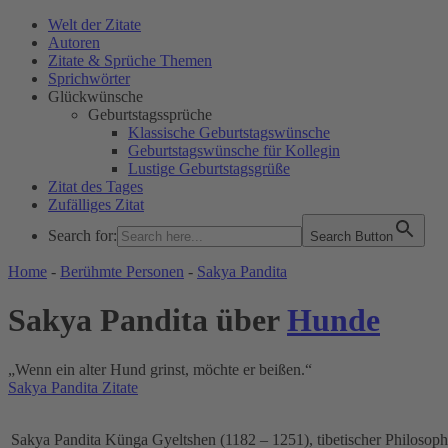
Welt der Zitate
Autoren
Zitate & Sprüche Themen
Sprichwörter
Glückwünsche
Geburtstagssprüche
Klassische Geburtstagswünsche
Geburtstagswünsche für Kollegin
Lustige Geburtstagsgrüße
Zitat des Tages
Zufälliges Zitat
Search for:
Search Button
WELT DER ZITATE
Home
-
Berühmte Personen
-
Sakya Pandita
Sakya Pandita über
Hunde
„Wenn ein alter Hund grinst, möchte er beißen.“
Sakya Pandita Zitate
Sakya Pandita Künga Gyeltshen (1182 – 1251), tibetischer Philosoph, 