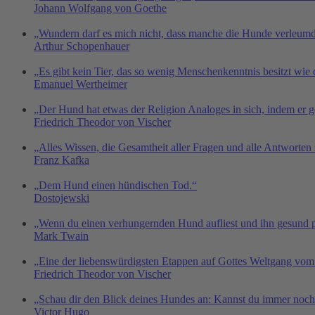
Johann Wolfgang von Goethe
„Wundern darf es mich nicht, dass manche die Hunde verleumd
Arthur Schopenhauer
„Es gibt kein Tier, das so wenig Menschenkenntnis besitzt wie
Emanuel Wertheimer
„Der Hund hat etwas der Religion Analoges in sich, indem er g
Friedrich Theodor von Vischer
„Alles Wissen, die Gesamtheit aller Fragen und alle Antworten
Franz Kafka
„Dem Hund einen hündischen Tod.“
Dostojewski
„Wenn du einen verhungernden Hund aufliest und ihn gesund pf
Mark Twain
„Eine der liebenswürdigsten Etappen auf Gottes Weltgang vom
Friedrich Theodor von Vischer
„Schau dir den Blick deines Hundes an: Kannst du immer noch 
Victor Hugo