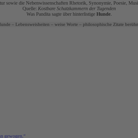
ratur sowie die Nebenwissenschaften Rhetorik, Synonymie, Poesie, Musi
Quelle:
Kostbare Schatzkammern der Tugenden
Was Pandita sagte über hinterlistige
Hunde
.
unde – Lebensweisheiten – weise Worte – philosophische Zitate berühm
ann gewogen.“