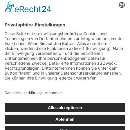
Mitmenschen gegenüber die boshaftesten geworden sind.“
→
Service & Kontakt
Welt-der-Zitate.com
Über unsere Zitate Sammlung
Datenschutz
Social Media Police
Impressum
Schöne Sprüche
Beliebte Themen
Tiefgründige Zitate & Weisheiten
Sprichworte
Berühmte Personen Aphorismen