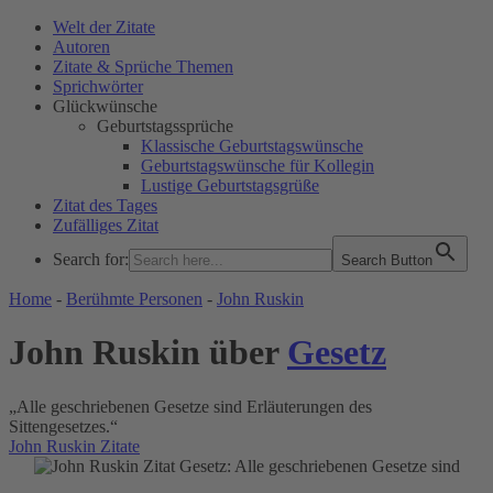
Welt der Zitate
Autoren
Zitate & Sprüche Themen
Sprichwörter
Glückwünsche
Geburtstagssprüche
Klassische Geburtstagswünsche
Geburtstagswünsche für Kollegin
Lustige Geburtstagsgrüße
Zitat des Tages
Zufälliges Zitat
Search for:
Search Button
WELT DER ZITATE
Home
-
Berühmte Personen
-
John Ruskin
John Ruskin über
Gesetz
„Alle geschriebenen Gesetze sind Erläuterungen des
Sittengesetzes.“
John Ruskin Zitate