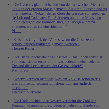
„Die Gesetze, glaube ich, sind von den schwachen Menschen
und von der großen Masse gemacht. Zu ihren Gunsten und zu
ihrem eigenen Nutzen stellen diese die Gesetze auf, sprechen
sie Lob und Tadel aus! Die Stärkeren unter den Menschen
und diejenigen, die imstande sind, ein Übergewicht zu
erlangen, wollen sie einschüchtern.“
Platon
„Es ist das Unglück des Volkes, wenn die Gesetze von
selbstsüchtigen Politikern gemacht werden.“
Therese Keiter
„Der ›starre Buchstabe des Gesetzes‹? Das Leben selbst ist
zum Buchstaben erstarrt, und was bedeutet neben solchem
Zustand die Leichenstarre der Gesetzlichkeit!“
Karl Kraus
„Gesetze verraten nicht das, was ein Volk ist, sondern das,
was ihm fremd, seltsam, ungeheuerlich, ausländisch
erscheint.“
Friedrich Nietzsche
„Die Undeutlichkeit der Gesetze vermehrt die Zahl der
Beamten; je unreiner die Erbsen, je mehr sind Hände zum