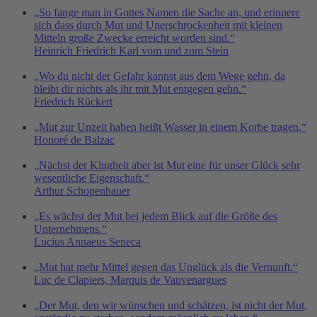
„So fange man in Gottes Namen die Sache an, und erinnere
sich dass durch Mut und Unerschrockenheit mit kleinen
Mitteln große Zwecke erreicht worden sind.“
Heinrich Friedrich Karl vom und zum Stein
„Wo du nicht der Gefahr kannst aus dem Wege gehn, da
bleibt dir nichts als ihr mit Mut entgegen gehn.“
Friedrich Rückert
„Mut zur Unzeit haben heißt Wasser in einem Korbe tragen.“
Honoré de Balzac
„Nächst der Klugheit aber ist Mut eine für unser Glück sehr
wesentliche Eigenschaft.“
Arthur Schopenhauer
„Es wächst der Mut bei jedem Blick auf die Größe des
Unternehmens.“
Lucius Annaeus Seneca
„Mut hat mehr Mittel gegen das Unglück als die Vernunft.“
Luc de Clapiers, Marquis de Vauvenargues
„Der Mut, den wir wünschen und schätzen, ist nicht der Mut,