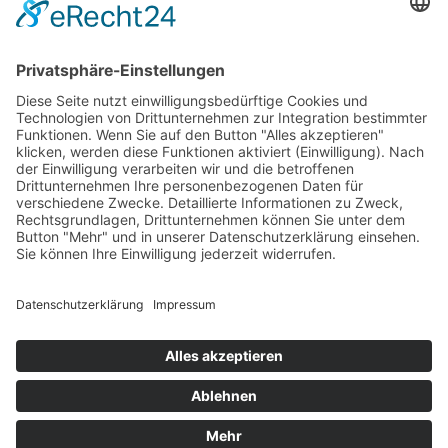
Service & Kontakt
Welt-der-Zitate.com
Über unsere Zitate Sammlung
Datenschutz
Social Media Police
Impressum
Schöne Sprüche
Beliebte Themen
Tiefgründige Zitate & Weisheiten
Sprichworte
Berühmte Personen Aphorismen
Philosophen