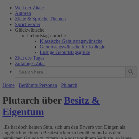
Welt der Zitate
Autoren
Zitate & Sprüche Themen
Sprichwörter
Glückwünsche
Geburtstagssprüche
Klassische Geburtstagswünsche
Geburtstagswünsche für Kollegin
Lustige Geburtstagsgrüße
Zitat des Tages
Zufälliges Zitat
Search Button
Search
for:
WELT DER ZITATE
Home
-
Berühmte Personen
-
Plutarch
Plutarch über
Besitz &
Eigentum
„Es hat doch keinen Sinn, sich um den Erwerb von Dingen als
angeblich wichtigen Besitzstücken zu bemühen und aus dem
nämlichen Grunde zu zittern in Angst vor ihrem Verluste, so lange