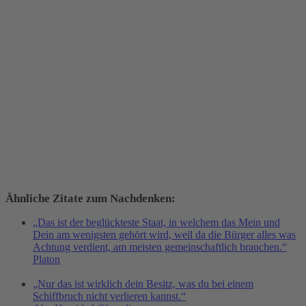
Ähnliche Zitate zum Nachdenken:
„Das ist der beglückteste Staat, in welchem das Mein und
Dein am wenigsten gehört wird, weil da die Bürger alles was
Achtung verdient, am meisten gemeinschaftlich brauchen.“
Platon
„Nur das ist wirklich dein Besitz, was du bei einem
Schiffbruch nicht verlieren kannst.“