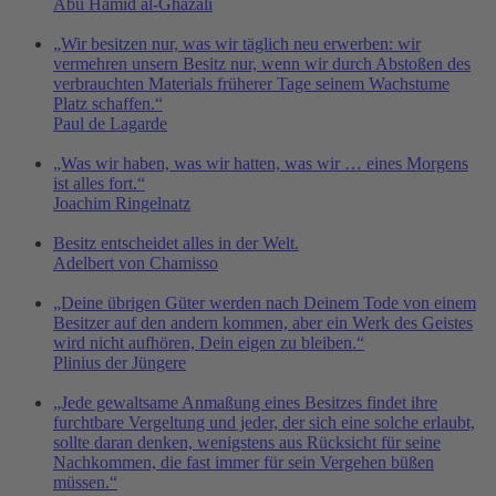
Abu Hamid al-Ghazali
„Wir besitzen nur, was wir täglich neu erwerben: wir
vermehren unsern Besitz nur, wenn wir durch Abstoßen des
verbrauchten Materials früherer Tage seinem Wachstume
Platz schaffen.“
Paul de Lagarde
„Was wir haben, was wir hatten, was wir … eines Morgens
ist alles fort.“
Joachim Ringelnatz
Besitz entscheidet alles in der Welt.
Adelbert von Chamisso
„Deine übrigen Güter werden nach Deinem Tode von einem
Besitzer auf den andern kommen, aber ein Werk des Geistes
wird nicht aufhören, Dein eigen zu bleiben.“
Plinius der Jüngere
„Jede gewaltsame Anmaßung eines Besitzes findet ihre
furchtbare Vergeltung und jeder, der sich eine solche erlaubt,
sollte daran denken, wenigstens aus Rücksicht für seine
Nachkommen, die fast immer für sein Vergehen büßen
müssen.“