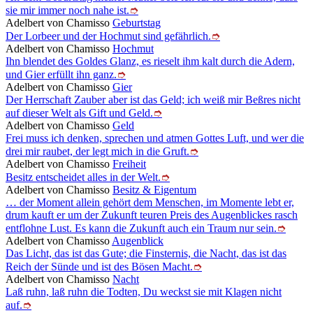
sie mir immer noch nahe ist.
➮
Adelbert von Chamisso
Geburtstag
Der Lorbeer und der Hochmut sind gefährlich.
➮
Adelbert von Chamisso
Hochmut
Ihn blendet des Goldes Glanz, es rieselt ihm kalt durch die Adern,
und Gier erfüllt ihn ganz.
➮
Adelbert von Chamisso
Gier
Der Herrschaft Zauber aber ist das Geld; ich weiß mir Beßres nicht
auf dieser Welt als Gift und Geld.
➮
Adelbert von Chamisso
Geld
Frei muss ich denken, sprechen und atmen Gottes Luft, und wer die
drei mir raubet, der legt mich in die Gruft.
➮
Adelbert von Chamisso
Freiheit
Besitz entscheidet alles in der Welt.
➮
Adelbert von Chamisso
Besitz & Eigentum
… der Moment allein gehört dem Menschen, im Momente lebt er,
drum kauft er um der Zukunft teuren Preis des Augenblickes rasch
entflohne Lust. Es kann die Zukunft auch ein Traum nur sein.
➮
Adelbert von Chamisso
Augenblick
Das Licht, das ist das Gute; die Finsternis, die Nacht, das ist das
Reich der Sünde und ist des Bösen Macht.
➮
Adelbert von Chamisso
Nacht
Laß ruhn, laß ruhn die Todten, Du weckst sie mit Klagen nicht
auf.
➮