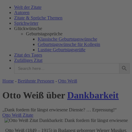
Welt der Zitate
Autoren
Zitate & Sprüche Themen
Sprichwörter
Glückwünsche
Geburtstagssprüche
Klassische Geburtstagswünsche
Geburtstagswünsche für Kollegin
Lustige Geburtstagsgrüße
Zitat des Tages
Zufälliges Zitat
Search Button
Search
for:
WELT DER ZITATE
Home
-
Berühmte Personen
-
Otto Weiß
Otto Weiß über
Dankbarkeit
„Dank fordern für längst erwiesene Dienste? … Erpressung!“
Otto Weiß Zitate
Otto Weiß (1849 – 1915) in Budapest geborener Wiener Musiker,