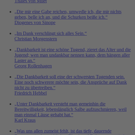
Thales von Milet
„Die mir eine Gabe reichen, umwedle ich, die mir nichts
geben, belle ich an, und die Schurken beiße ich.“
Diogenes von Sinope
„Im Dank verschlingt sich alles Sein.“
Christian Morgenstern
„Dankbarkeit ist eine schöne Tugend, zieret das Alter und die
Jugend; wen man undankbar nennen kann, dem hängen aller
Laster an.“
Georg Rollenhagen
„Die Dankbarkeit soll eine der schwersten Tugenden sein.
Eine noch schwerere möchte sein, die Ansprüche auf Dank
nicht zu übertreiben.“
Friedrich Hebbel
„Unter Dankbarkeit versteht man gemeinhin die
Bereitwilligkeit, lebenslänglich Salbe aufzuschmieren, weil
man einmal Läuse gehabt hat.“
Karl Kraus
„Was uns allen zumeist fehlt, ist das tiefe, dauernde