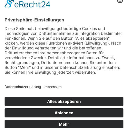
Service & Kontakt
Welt-der-Zitate.com
Über unsere Zitate Sammlung
Datenschutz
Social Media Police
Impressum
Schöne Sprüche
Beliebte Themen
Tiefgründige Zitate & Weisheiten
Sprichworte
Berühmte Personen Aphorismen
Philosophen