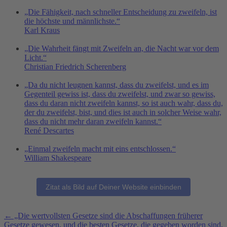
„Die Fähigkeit, nach schneller Entscheidung zu zweifeln, ist
die höchste und männlichste.“
Karl Kraus
„Die Wahrheit fängt mit Zweifeln an, die Nacht war vor dem
Licht.“
Christian Friedrich Scherenberg
„Da du nicht leugnen kannst, dass du zweifelst, und es im
Gegenteil gewiss ist, dass du zweifelst, und zwar so gewiss,
dass du daran nicht zweifeln kannst, so ist auch wahr, dass du,
der du zweifelst, bist, und dies ist auch in solcher Weise wahr,
dass du nicht mehr daran zweifeln kannst.“
René Descartes
„Einmal zweifeln macht mit eins entschlossen.“
William Shakespeare
Zitat als Bild auf Deiner Website einbinden
Weitere
←
„Die wertvollsten Gesetze sind die Abschaffungen früherer
Gesetze gewesen, und die besten Gesetze, die gegeben worden sind,