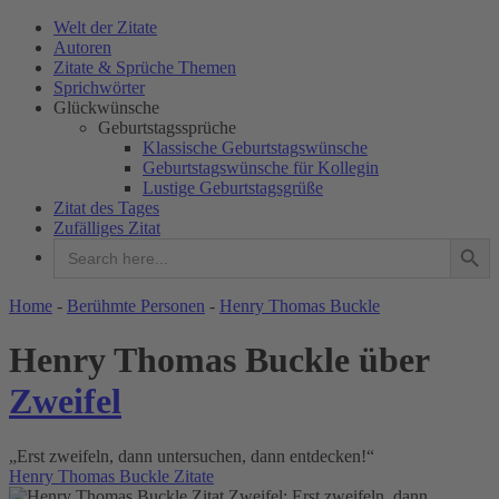
Welt der Zitate
Autoren
Zitate & Sprüche Themen
Sprichwörter
Glückwünsche
Geburtstagssprüche
Klassische Geburtstagswünsche
Geburtstagswünsche für Kollegin
Lustige Geburtstagsgrüße
Zitat des Tages
Zufälliges Zitat
Search Button
Search
for:
WELT DER ZITATE
Home
-
Berühmte Personen
-
Henry Thomas Buckle
Henry Thomas Buckle über
Zweifel
„Erst zweifeln, dann untersuchen, dann entdecken!“
Henry Thomas Buckle Zitate