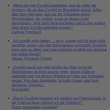
„Magst du vom Zweifel ausnehmen, was du willst: die
Grenzen, die du dem Zweifel im Besondern setzest, fallen
über kurz oder lang, sind nur die Schranken deiner
Persönlichkeit, die Andere, wenn sie deinen Geist
übernehmen, nicht mehr berücksichtigen und so den wahren
Sinn deiner Zweifel enthüllen werden.“
Ludwig Feuerbach
„Ich zweifle noch immer … na ja, warum soll ich denn nicht
zweifeln, wenn’s mir eine Erleichterung verschafft? Zweifeln
kann man an allem, und unter zehnmal zweifelt man neunmal
mit vollem Recht!“
Johann Nepomuk Nestroy
„Zweifel macht arm und verödet das Herz; er ist der
Bilderstürmer im Dom unserer Seele, dessen Altäre er
entkleidet und von dessen Wänden er Glanz und Schönheit
nimmt. Was dann übrigbleibt, ist kahle Armut, sind harte
nüchterne Trümmer.“
Paul Keller
„Durch Zweifeln kommen wir nämlich zur Untersuchung; in
der Untersuchung erfassen wir die Wahrheit.“
Petrus Abaelardus (Abaelard)