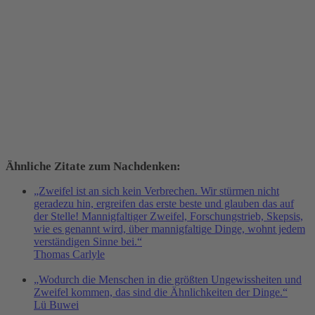
Ähnliche Zitate zum Nachdenken:
„Zweifel ist an sich kein Verbrechen. Wir stürmen nicht
geradezu hin, ergreifen das erste beste und glauben das auf
der Stelle! Mannigfaltiger Zweifel, Forschungstrieb, Skepsis,
wie es genannt wird, über mannigfaltige Dinge, wohnt jedem
verständigen Sinne bei.“
Thomas Carlyle
„Wodurch die Menschen in die größten Ungewissheiten und
Zweifel kommen, das sind die Ähnlichkeiten der Dinge.“
Lü Buwei