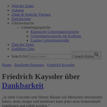
Welt der Zitate
Autoren
Zitate & Sprüche Themen
Sprichwörter
Glückwünsche
Geburtstagssprüche
Klassische Geburtstagswünsche
Geburtstagswünsche für Kollegin
Lustige Geburtstagsgrüße
Zitat des Tages
Zufälliges Zitat
Search for:
Search Button
WELT DER ZITATE
Home
-
Berühmte Personen
-
Friedrich Kayssler
Friedrich Kayssler über
Dankbarkeit
„Je mehr Unwetter und Stürme Bäume wie Menschen überstanden
haben, desto inniger und dankbarer kann jeder neue Sonnenstrahl
empfangen und erlebt werden.“