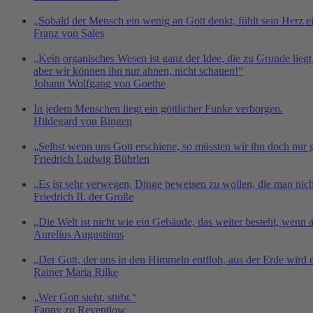
„Sobald der Mensch ein wenig an Gott denkt, fühlt sein Herz e
Franz von Sales
„Kein organisches Wesen ist ganz der Idee, die zu Grunde liegt,
aber wir können ihn nur ahnen, nicht schauen!“
Johann Wolfgang von Goethe
In jedem Menschen liegt ein göttlicher Funke verborgen.
Hildegard von Bingen
„Selbst wenn uns Gott erschiene, so müssten wir ihn doch nur 
Friedrich Ludwig Bührlen
„Es ist sehr verwegen, Dinge beweisen zu wollen, die man nich
Friedrich II. der Große
„Die Welt ist nicht wie ein Gebäude, das weiter besteht, wenn a
Aurelius Augustinus
„Der Gott, der uns in den Himmeln entfloh, aus der Erde wird
Rainer Maria Rilke
„Wer Gott sieht, stirbt.“
Fanny zu Reventlow