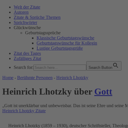
Welt der Zitate
Autoren
Zitate & Sprüche Themen
Sprichwörter
Glückwünsche
Geburtstagssprüche
Klassische Geburtstagswünsche
Geburtstagswünsche für Kollegin
Lustige Geburtstagsgrüße
Zitat des Tages
Zufälliges Zitat
Search for:
Search Button
WELT DER ZITATE
Home
-
Berühmte Personen
-
Heinrich Lhotzky
Heinrich Lhotzky über
Gott
„Gott ist unerklärbar und unbeweisbar. Das ist seine Ehre und seine Ma
Heinrich Lhotzky Zitate
Heinrich Lhotzky (1859 – 1930), deutscher Schriftsteller, Theolog