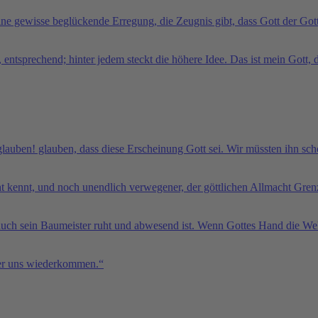
ine gewisse beglückende Erregung, die Zeugnis gibt, dass Gott der Got
 entsprechend; hinter jedem steckt die höhere Idee. Das ist mein Gott, 
glauben! glauben, dass diese Erscheinung Gott sei. Wir müssten ihn sc
t kennt, und noch unendlich verwegener, der göttlichen Allmacht Gren
uch sein Baumeister ruht und abwesend ist. Wenn Gottes Hand die Welt n
 er uns wiederkommen.“