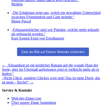
Molière
„Die Erfahrung zeigt uns, welch ein gewaltiger Unterschied
zwischen Frömmigkeit und Güte besteht.“
Blaise Pascal
„Erbauungsbücher sind wie Pistolen, welche mehr gekauft,
als gebraucht werden.“
Karl August Ernst von Ernsthausen
Zitat als Bild auf Deiner Website einbinden
Weitere
←
„Einsamkeit ist ein köstlicher Balsam auf die wunde Haut der
Seele; aber im Übermaß aufgetragen reizt er vielleicht mehr als er
inspirierende
lindert.“
Zitate
„Nicht Glück, sondern Glückes wert sein! Das ist mein Durst, das
zum
ist mein – Recht!“
→
Nachdenken
Service & Kontakt
Welt-der-Zitate.com
Über unsere Zitate Sammlung