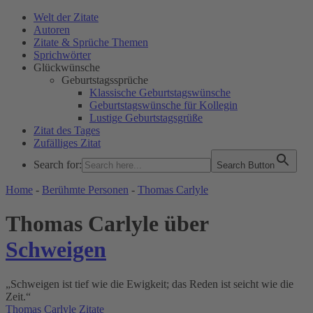
Welt der Zitate
Autoren
Zitate & Sprüche Themen
Sprichwörter
Glückwünsche
Geburtstagssprüche
Klassische Geburtstagswünsche
Geburtstagswünsche für Kollegin
Lustige Geburtstagsgrüße
Zitat des Tages
Zufälliges Zitat
Search for:
Search Button
WELT DER ZITATE
Home
-
Berühmte Personen
-
Thomas Carlyle
Thomas Carlyle über
Schweigen
„Schweigen ist tief wie die Ewigkeit; das Reden ist seicht wie die
Zeit.“
Thomas Carlyle Zitate