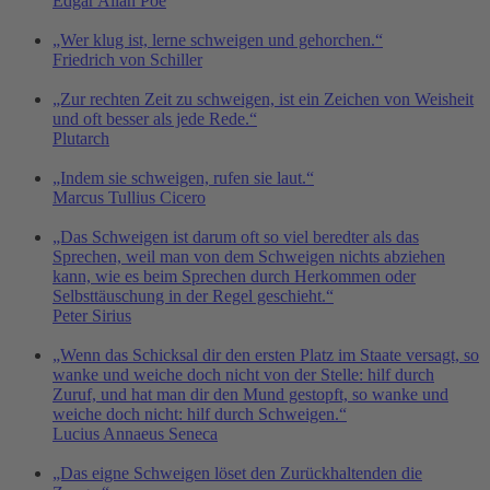
Edgar Allan Poe
„Wer klug ist, lerne schweigen und gehorchen.“
Friedrich von Schiller
„Zur rechten Zeit zu schweigen, ist ein Zeichen von Weisheit
und oft besser als jede Rede.“
Plutarch
„Indem sie schweigen, rufen sie laut.“
Marcus Tullius Cicero
„Das Schweigen ist darum oft so viel beredter als das
Sprechen, weil man von dem Schweigen nichts abziehen
kann, wie es beim Sprechen durch Herkommen oder
Selbsttäuschung in der Regel geschieht.“
Peter Sirius
„Wenn das Schicksal dir den ersten Platz im Staate versagt, so
wanke und weiche doch nicht von der Stelle: hilf durch
Zuruf, und hat man dir den Mund gestopft, so wanke und
weiche doch nicht: hilf durch Schweigen.“
Lucius Annaeus Seneca
„Das eigne Schweigen löset den Zurückhaltenden die