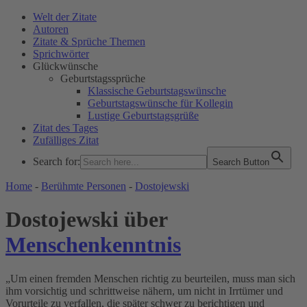
Welt der Zitate
Autoren
Zitate & Sprüche Themen
Sprichwörter
Glückwünsche
Geburtstagssprüche
Klassische Geburtstagswünsche
Geburtstagswünsche für Kollegin
Lustige Geburtstagsgrüße
Zitat des Tages
Zufälliges Zitat
Search for:
Search Button
WELT DER ZITATE
Home
-
Berühmte Personen
-
Dostojewski
Dostojewski über
Menschenkenntnis
„Um einen fremden Menschen richtig zu beurteilen, muss man sich
ihm vorsichtig und schrittweise nähern, um nicht in Irrtümer und
Vorurteile zu verfallen, die später schwer zu berichtigen und