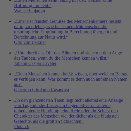
„Einen Menschen kennt einzig nur der, welcher ohne
Hoffnung ihn liebt.“
Walter Benjamin
„Einer der feinsten Genüsse des Menschenkenners besteht
darin, zu erleben, wie bei seinem Mitmenschen die
ursprüngliche Empfindung in Berechnung übergeht und
Berechnung zur Natur wird.“
Otto von Leixner
„Höre durch das Ohr des Blinden und siehe mit dem Auge
des Tauben, wenn du die Menschen kennen willst.“
Johann Caspar Lavater
„Einen Menschen kennen heißt: wissen, über welchen Betrag
er verfügen kann. Was kommt es denn auch auf einen Namen
an?“
Giacomo Girolamo Casanova
„In den glänzendsten Taten liegt nicht allemal eine Anzeige
von Tugend oder Laster, im Gegenteil verrät oft eine
unbedeutende Handlung, eine Rede oder ein Scherz den
Charakter des Menschen viel deutlicher als die blutigsten
Gefechte, als die größten Schlachten.“
Plutarch