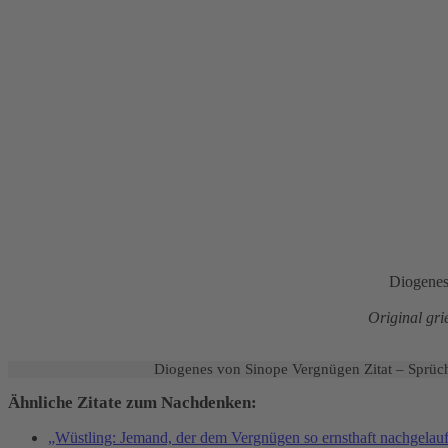
Diogenes 
Original gri
Diogenes von Sinope Vergnügen Zitat – Sprüch
Ähnliche Zitate zum Nachdenken:
„Wüstling: Jemand, der dem Vergnügen so ernsthaft nachgelaufen