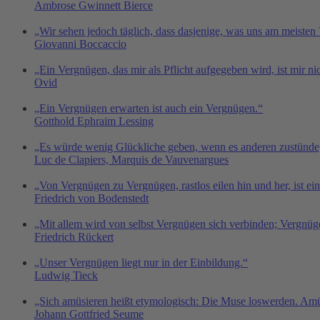
Ambrose Gwinnett Bierce
„Wir sehen jedoch täglich, dass dasjenige, was uns am meiste
Giovanni Boccaccio
„Ein Vergnügen, das mir als Pflicht aufgegeben wird, ist mir n
Ovid
„Ein Vergnügen erwarten ist auch ein Vergnügen.“
Gotthold Ephraim Lessing
„Es würde wenig Glückliche geben, wenn es anderen zustünde
Luc de Clapiers, Marquis de Vauvenargues
„Von Vergnügen zu Vergnügen, rastlos eilen hin und her, ist ei
Friedrich von Bodenstedt
„Mit allem wird von selbst Vergnügen sich verbinden; Vergnügen
Friedrich Rückert
„Unser Vergnügen liegt nur in der Einbildung.“
Ludwig Tieck
„Sich amüsieren heißt etymologisch: Die Muse loswerden. Amü
Johann Gottfried Seume