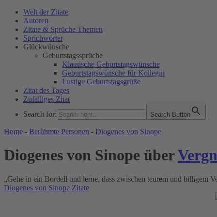
Welt der Zitate
Autoren
Zitate & Sprüche Themen
Sprichwörter
Glückwünsche
Geburtstagssprüche
Klassische Geburtstagswünsche
Geburtstagswünsche für Kollegin
Lustige Geburtstagsgrüße
Zitat des Tages
Zufälliges Zitat
Search for:
Search Button
WELT DER ZITATE
Home
-
Berühmte Personen
-
Diogenes von Sinope
Diogenes von Sinope über
Verg
„Gehe in ein Bordell und lerne, dass zwischen teurem und billigem V
Diogenes von Sinope Zitate