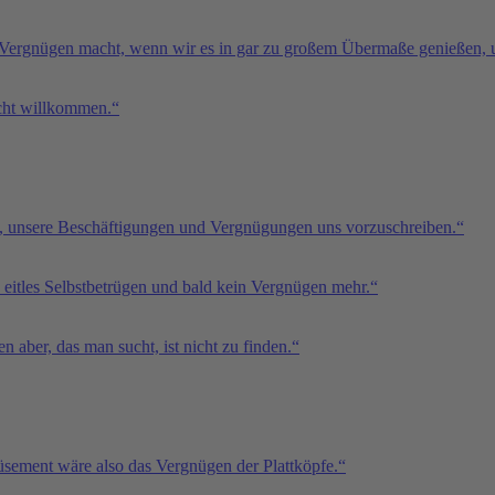
n Vergnügen macht, wenn wir es in gar zu großem Übermaße genießen, u
icht willkommen.“
, unsere Beschäftigungen und Vergnügungen uns vorzuschreiben.“
n eitles Selbstbetrügen und bald kein Vergnügen mehr.“
 aber, das man sucht, ist nicht zu finden.“
sement wäre also das Vergnügen der Plattköpfe.“