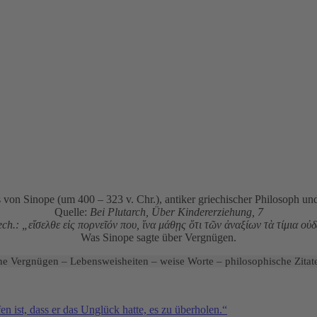
von Sinope (um 400 – 323 v. Chr.), antiker griechischer Philosoph und
Quelle:
Bei Plutarch, Über Kindererziehung, 7
ech.: „εἴσελθε εἰς πορνεῖόν που, ἵνα μάθῃς ὅτι τῶν ἀναξίων τὰ τίμια οὐδ
Was Sinope sagte über Vergnügen.
e Vergnügen – Lebensweisheiten – weise Worte – philosophische Zitate
 ist, dass er das Unglück hatte, es zu überholen.“