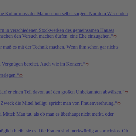
sche Kultur muss der Mann schon selbst sorgen. Nur dem Wissenden
 Herrn in verschiedenen Stockwerken des gemeinsamen Hauses
nschen den Versuch machen dürfen, eine Ehe einzugehen.“
➮
 Er muß es mit der Technik machen. Wenn ihm schon gar nichts
in Vergnügen bereitet. Auch wie im Konzert.“
➮
terlegen.“
➮
, darf er einen Teil davon auf den großen Unbekannten abwälzen.“
➮
er Zweck die Mittel heiligt, spricht man von Frauenverehrung.“
➮
Mittel: Man tut, als ob man es überhaupt nicht merkt, oder
möglich bleibt sie es. Die Frauen sind merkwürdig anspruchslos. Ob