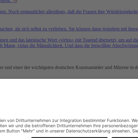
tellt.“
➮
n. Noch erstaunlicher allerdings, daß die Frauen ihre Würdelosigkeit
machen, als sich selbst zu verlieben. Sie können dann trotzdem mit ihren
nen und das lateinische Wort »virtus« mit Tugend übersetzt, um auf d
heißt Mann, virtus die Männlichkeit. Und dass die freiwillige Abschwö
 und einer der wichtigsten deutschen Kunstsammler und Mäzene in der
e
Tiefgründige Zitate & Weisheite
Themen
Sprichworte