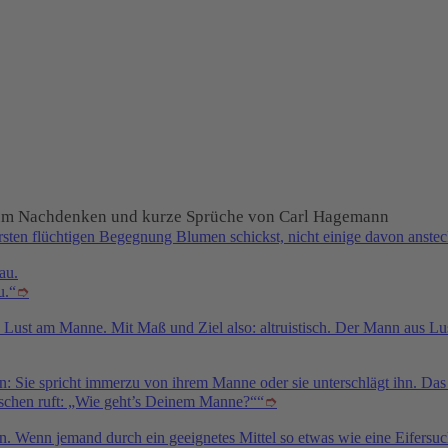
e zum Nachdenken und kurze Sprüche von Carl Hagemann
sten flüchtigen Begegnung Blumen schickst, nicht einige davon ansteck
u.“
➮
 aus Lust am Manne. Mit Maß und Ziel also: altruistisch. Der Mann aus Lus
en: Sie spricht immerzu von ihrem Manne oder sie unterschlägt ihn. Das 
schen ruft: „Wie geht’s Deinem Manne?““
➮
iten. Wenn jemand durch ein geeignetes Mittel so etwas wie eine Eifers