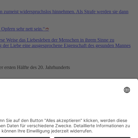
en zumeist widerspruchslos hinnehmen. Als Strafe werden sie dann
 Opfern sehr nett sein.“
➮
iese Weise das Liebesleben der Menschen in ihrem Sinne zu
rung der Liebe eine ausgesprochene Eigenschaft des gesunden Mannes
 ersten Hälfte des 20. Jahrhunderts
n
Berühmte Personen Aphorismen
Philosophen