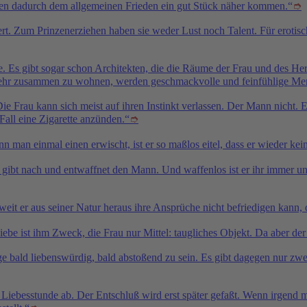
sten dadurch dem allgemeinen Frieden ein gut Stück näher kommen.“
➮
rt. Zum Prinzenerziehen haben sie weder Lust noch Talent. Für eroti
Ehe. Es gibt sogar schon Architekten, die die Räume der Frau und des
 mehr zusammen zu wohnen, werden geschmackvolle und feinfühlige Me
e Frau kann sich meist auf ihren Instinkt verlassen. Der Mann nicht.
 Fall eine Zigarette anzünden.“
➮
n man einmal einen erwischt, ist er so maßlos eitel, dass er wieder ke
sie gibt nach und entwaffnet den Mann. Und waffenlos ist er ihr immer un
weit er aus seiner Natur heraus ihre Ansprüche nicht befriedigen kann
 Liebe ist ihm Zweck, die Frau nur Mittel: taugliches Objekt. Da aber d
bald liebenswürdig, bald abstoßend zu sein. Es gibt dagegen nur zwei 
n Liebesstunde ab. Der Entschluß wird erst später gefaßt. Wenn irgend 