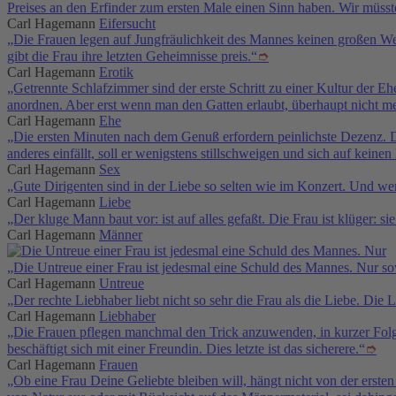
Preises an den Erfinder zum ersten Male einen Sinn haben. Wir müs
Carl Hagemann
Eifersucht
„Die Frauen legen auf Jungfräulichkeit des Mannes keinen großen We
gibt die Frau ihre letzten Geheimnisse preis.“
➮
Carl Hagemann
Erotik
„Getrennte Schlafzimmer sind der erste Schritt zu einer Kultur der 
anordnen. Aber erst wenn man den Gatten erlaubt, überhaupt nicht
Carl Hagemann
Ehe
„Die ersten Minuten nach dem Genuß erfordern peinlichste Dezenz. Di
anderes einfällt, soll er wenigstens stillschweigen und sich auf keinen
Carl Hagemann
Sex
„Gute Dirigenten sind in der Liebe so selten wie im Konzert. Und wen
Carl Hagemann
Liebe
„Der kluge Mann baut vor: ist auf alles gefaßt. Die Frau ist klüger: 
Carl Hagemann
Männer
„Die Untreue einer Frau ist jedesmal eine Schuld des Mannes. Nur so
Carl Hagemann
Untreue
„Der rechte Liebhaber liebt nicht so sehr die Frau als die Liebe. Die
Carl Hagemann
Liebhaber
„Die Frauen pflegen manchmal den Trick anzuwenden, in kurzer Folge 
beschäftigt sich mit einer Freundin. Dies letzte ist das sicherere.“
➮
Carl Hagemann
Frauen
„Ob eine Frau Deine Geliebte bleiben will, hängt nicht von der erste