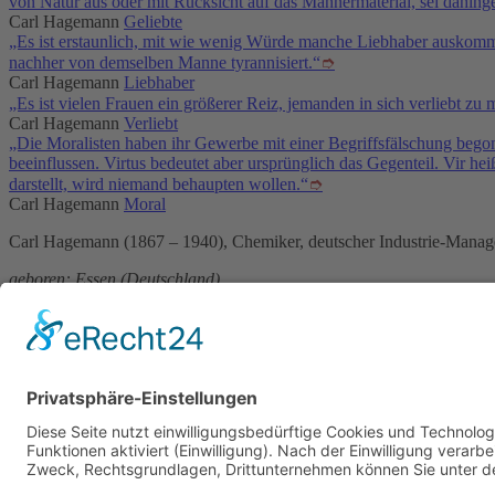
von Natur aus oder mit Rücksicht auf das Männermaterial, sei dahinges
Carl Hagemann
Geliebte
„Es ist erstaunlich, mit wie wenig Würde manche Liebhaber auskomme
nachher von demselben Manne tyrannisiert.“
➮
Carl Hagemann
Liebhaber
„Es ist vielen Frauen ein größerer Reiz, jemanden in sich verliebt zu 
Carl Hagemann
Verliebt
„Die Moralisten haben ihr Gewerbe mit einer Begriffsfälschung begon
beeinflussen. Virtus bedeutet aber ursprünglich das Gegenteil. Vir 
darstellt, wird niemand behaupten wollen.“
➮
Carl Hagemann
Moral
Carl Hagemann (1867 – 1940), Chemiker, deutscher Industrie-Manager
geboren: Essen (Deutschland)
gestorben: Frankfurt am Main
Wiki:
Carl Hagemann
Service & Kontakt
Schöne Sprüch
Welt-der-Zitate.com
Beliebte 
Über unsere Zitate Sammlung
Datenschutz
Social Media Police