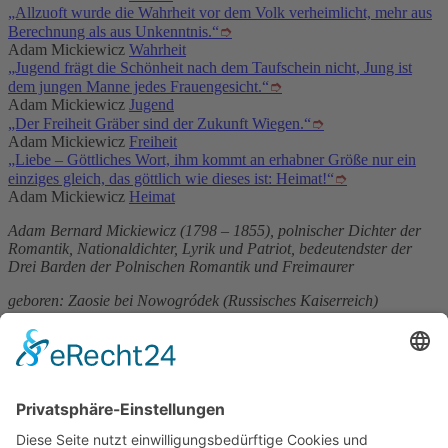
„Allzuoft wurde die Wahrheit vor dem Volk verheimlicht, mehr aus
Berechnung als aus Unkenntnis.“
➮
Adam Mickiewicz
Wahrheit
„Jugend frägt die Schönheit nach dem Taufschein nicht, Jung ist
dem jungen Manne jedes Frauengesicht.“
➮
Adam Mickiewicz
Jugend
„Der Freiheit Gräber sind der Zukunft Wiegen.“
➮
Adam Mickiewicz
Freiheit
„Liebe – Göttliches Wort, ihm kommt an erhabner Größe nur ein
einziges gleich, das göttlich wie dieses ist: Heimat!“
➮
Adam Mickiewicz
Heimat
Adam Bernard Mickiewicz (1798 – 1855), polnischer Dichter der
Romantik, Nationaldichter, Lyrik und Patriot, bedeutendster der
Drei Barden der Polnischen Romantik und Freimaurer
geboren: Zaosie bei Nowogródek (Russisches Kaiserreich)
gestorben: Konstantinopel (Osmanisches Reich)
Service & Kontakt
Welt-der-Zitate.com
Über unsere Zitate Sammlung
Datenschutz