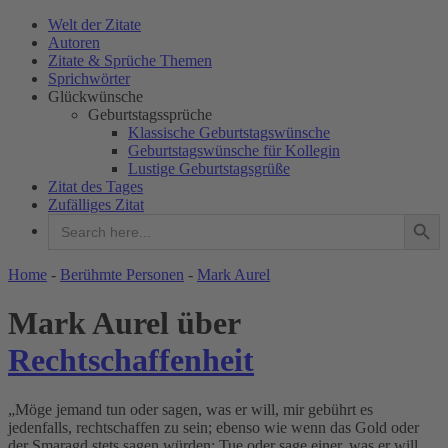
Welt der Zitate
Autoren
Zitate & Sprüche Themen
Sprichwörter
Glückwünsche
Geburtstagssprüche
Klassische Geburtstagswünsche
Geburtstagswünsche für Kollegin
Lustige Geburtstagsgrüße
Zitat des Tages
Zufälliges Zitat
Search Button
Search
for:
WELT DER ZITATE
Home
-
Berühmte Personen
-
Mark Aurel
Mark Aurel über
Rechtschaffenheit
„Möge jemand tun oder sagen, was er will, mir gebührt es
jedenfalls, rechtschaffen zu sein; ebenso wie wenn das Gold oder
der Smaragd stets sagen würden: Tue oder sage einer, was er will,