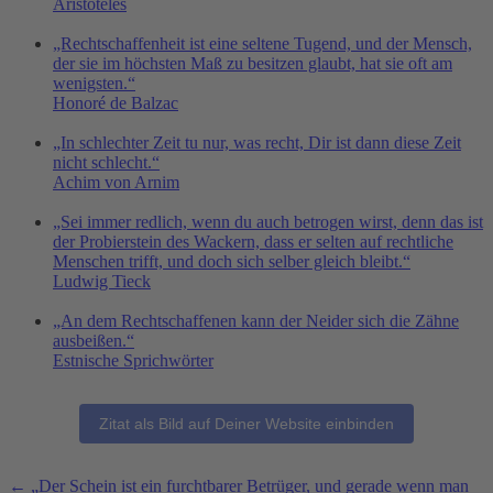
Aristoteles
„Rechtschaffenheit ist eine seltene Tugend, und der Mensch,
der sie im höchsten Maß zu besitzen glaubt, hat sie oft am
wenigsten.“
Honoré de Balzac
„In schlechter Zeit tu nur, was recht, Dir ist dann diese Zeit
nicht schlecht.“
Achim von Arnim
„Sei immer redlich, wenn du auch betrogen wirst, denn das ist
der Probierstein des Wackern, dass er selten auf rechtliche
Menschen trifft, und doch sich selber gleich bleibt.“
Ludwig Tieck
„An dem Rechtschaffenen kann der Neider sich die Zähne
ausbeißen.“
Estnische Sprichwörter
Zitat als Bild auf Deiner Website einbinden
Weitere
←
„Der Schein ist ein furchtbarer Betrüger, und gerade wenn man