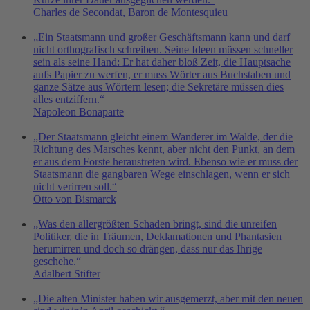
Charles de Secondat, Baron de Montesquieu
„Ein Staatsmann und großer Geschäftsmann kann und darf
nicht orthografisch schreiben. Seine Ideen müssen schneller
sein als seine Hand: Er hat daher bloß Zeit, die Hauptsache
aufs Papier zu werfen, er muss Wörter aus Buchstaben und
ganze Sätze aus Wörtern lesen; die Sekretäre müssen dies
alles entziffern.“
Napoleon Bonaparte
„Der Staatsmann gleicht einem Wanderer im Walde, der die
Richtung des Marsches kennt, aber nicht den Punkt, an dem
er aus dem Forste heraustreten wird. Ebenso wie er muss der
Staatsmann die gangbaren Wege einschlagen, wenn er sich
nicht verirren soll.“
Otto von Bismarck
„Was den allergrößten Schaden bringt, sind die unreifen
Politiker, die in Träumen, Deklamationen und Phantasien
herumirren und doch so drängen, dass nur das Ihrige
geschehe.“
Adalbert Stifter
„Die alten Minister haben wir ausgemerzt, aber mit den neuen