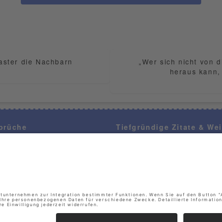
Laster die Nachbarn
„Wer sich nicht von d
heraus kann,
prüche
Tiefgründige Zitate & We
Themen
Sprichworte