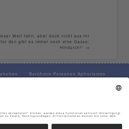
ieser Welt fühlt, aber doch nicht aus ihr
 für den gibt es immer noch eine Gasse:
Hindurch!“
→
isheiten
Berühmte Personen Aphorismen
Philosophen