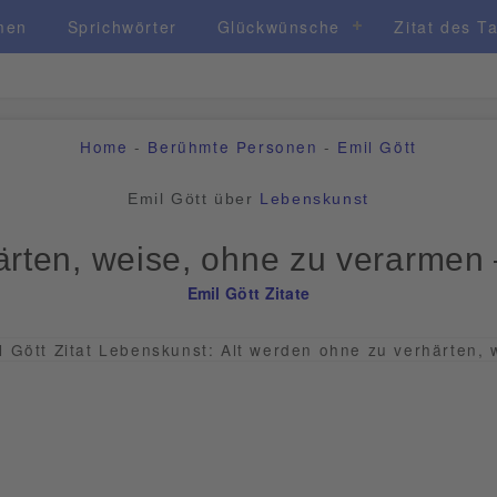
men
Sprichwörter
Glückwünsche
Zitat des T
Home
-
Berühmte Personen
-
Emil Gött
Emil Gött über
Lebenskunst
ärten, weise, ohne zu verarmen
Emil Gött Zitate