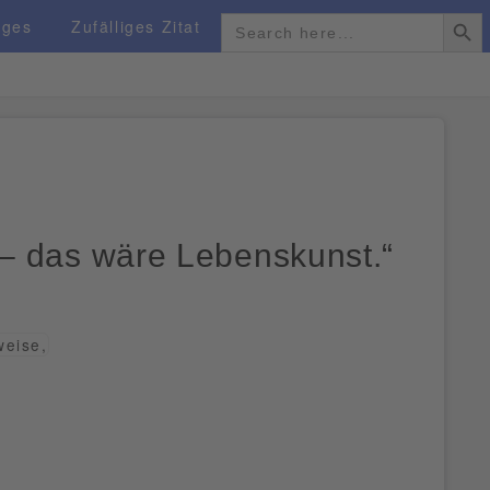
Search Butto
Search for:
ages
Zufälliges Zitat
 – das wäre Lebenskunst.“