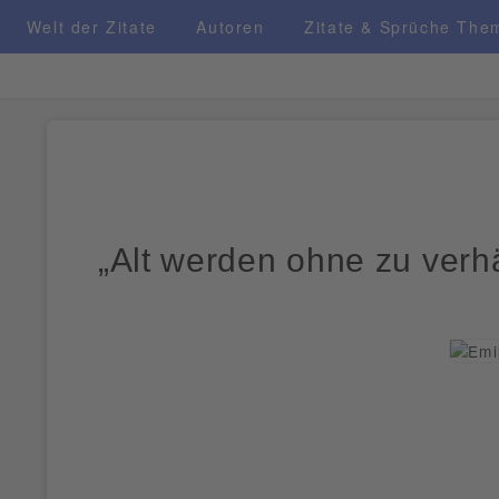
Welt der Zitate
Autoren
Zitate & Sprüche The
WELT DER ZITATE
„Alt werden ohne zu verh