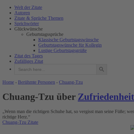
Welt der Zitate
Autoren
Zitate & Sprüche Themen
Sprichwörter
Glückwünsche
Geburtstagssprüche
Klassische Geburtstagswünsche
Geburtstagswünsche für Kollegin
Lustige Geburtstagsgrüße
Zitat des Tages
Zufälliges Zitat
Search Button
Search
for:
WELT DER ZITATE
Home
-
Berühmte Personen
-
Chuang-Tzu
Chuang-Tzu über
Zufriedenhei
„Wenn man die richtigen Schuhe hat, so vergisst man seine Füße; wen
richtige Herz.“
Chuang-Tzu Zitate