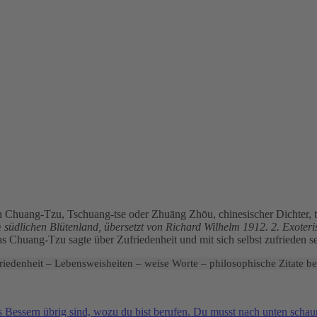
h Chuang-Tzu, Tschuang-tse oder Zhuāng Zhōu, chinesischer Dichter, t
üdlichen Blütenland, übersetzt von Richard Wilhelm 1912. 2. Exoteris
s Chuang-Tzu sagte über Zufriedenheit und mit sich selbst zufrieden se
riedenheit – Lebensweisheiten – weise Worte – philosophische Zitate b
 Bessern übrig sind, wozu du bist berufen. Du musst nach unten schaun,