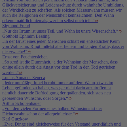
Glückversicherung und Leidensschutz durch wahnhafte Umbildung
der Wirklichkeit zu schaffen. Als solchen Massenwahn müssen wir
auch die Religionen der Menschheit kennzeichnen. Den Wahn
erkennt natürlich niemals, wer ihn selbst noch teilt.“
➮
Sigmund Freud
„Nur der Irrtum ist unser Teil, und Wahn ist unsre Wissenschaft.“
➮
Gotthold Ephraim Lessing
„In der Brust eines jeden Menschen schläft ein entsetzlicher Keim
von Wahnsinn. Ringt mittelst aller heitern und tätigen Kräfte, dass er
nie erwache!“
➮
Ernst von Feuchtersleben
„So groß ist die Dummheit, ja der Wahnsinn der Menschen, dass
einige allein durch die Angst vor dem Tod in den Tod getrieben
werden.“
➮
Lucius Annaeus Seneca
„Jeder unmäßige Jubel beruht immer auf dem Wahn, etwas im
Leben gefunden zu haben, was gar nicht darin anzutreffen ist,
nämlich dauernde Befriedigung der quälenden, sich stets neu
gebärenden Wünsche, oder Sorgen.“
➮
Arthur Schopenhauer
„Von den vielen Formen eines halben Wahnsinns ist der
Dichterwahn schon der allerpeinlichste.“
➮
Karl Gutzkow
„Zwei Dinge sind gleicherweise für den Verstand unerklärlich und