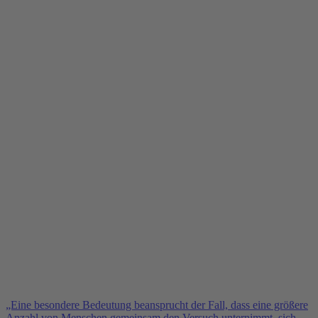
„Eine besondere Bedeutung beansprucht der Fall, dass eine größere
Anzahl von Menschen gemeinsam den Versuch unternimmt, sich