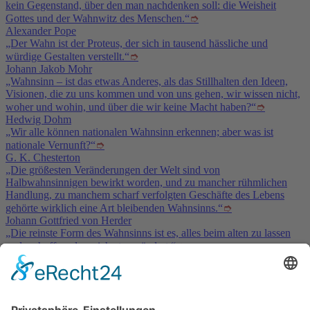
kein Gegenstand, über den man nachdenken soll: die Weisheit
Gottes und der Wahnwitz des Menschen.“
➮
Alexander Pope
„Der Wahn ist der Proteus, der sich in tausend hässliche und
würdige Gestalten verstellt.“
➮
Johann Jakob Mohr
„Wahnsinn – ist das etwas Anderes, als das Stillhalten den Ideen,
Visionen, die zu uns kommen und von uns gehen, wir wissen nicht,
woher und wohin, und über die wir keine Macht haben?“
➮
Hedwig Dohm
„Wir alle können nationalen Wahnsinn erkennen; aber was ist
nationale Vernunft?“
➮
G. K. Chesterton
„Die größesten Veränderungen der Welt sind von
Halbwahnsinnigen bewirkt worden, und zu mancher rühmlichen
Handlung, zu manchem scharf verfolgten Geschäfte des Lebens
gehörte wirklich eine Art bleibenden Wahnsinns.“
➮
Johann Gottfried von Herder
„Die reinste Form des Wahnsinns ist es, alles beim alten zu lassen
und zu hoffen, dass sich etwas ändert.“
➮
Albert Einstein
Service & Kontakt
Welt-der-Zitate.com