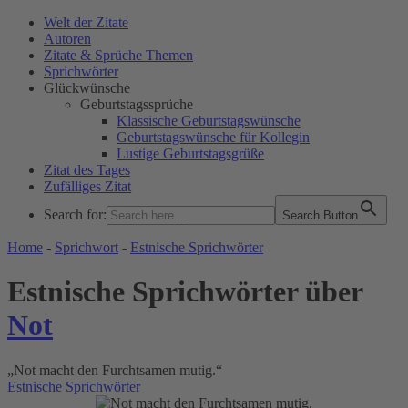
Welt der Zitate
Autoren
Zitate & Sprüche Themen
Sprichwörter
Glückwünsche
Geburtstagssprüche
Klassische Geburtstagswünsche
Geburtstagswünsche für Kollegin
Lustige Geburtstagsgrüße
Zitat des Tages
Zufälliges Zitat
Search for:
Search Button
WELT DER ZITATE
Home
-
Sprichwort
-
Estnische Sprichwörter
Estnische Sprichwörter über
Not
„Not macht den Furchtsamen mutig.“
Estnische Sprichwörter