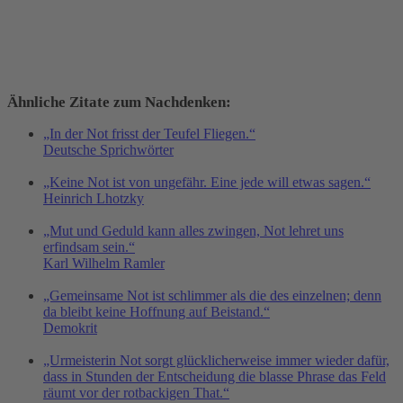
Ähnliche Zitate zum Nachdenken:
„In der Not frisst der Teufel Fliegen.“
Deutsche Sprichwörter
„Keine Not ist von ungefähr. Eine jede will etwas sagen.“
Heinrich Lhotzky
„Mut und Geduld kann alles zwingen, Not lehret uns
erfindsam sein.“
Karl Wilhelm Ramler
„Gemeinsame Not ist schlimmer als die des einzelnen; denn
da bleibt keine Hoffnung auf Beistand.“
Demokrit
„Urmeisterin Not sorgt glücklicherweise immer wieder dafür,
dass in Stunden der Entscheidung die blasse Phrase das Feld
räumt vor der rotbackigen That.“