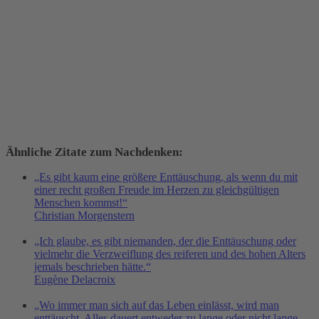
Ähnliche Zitate zum Nachdenken:
„Es gibt kaum eine größere Enttäuschung, als wenn du mit
einer recht großen Freude im Herzen zu gleichgültigen
Menschen kommst!“
Christian Morgenstern
„Ich glaube, es gibt niemanden, der die Enttäuschung oder
vielmehr die Verzweiflung des reiferen und des hohen Alters
jemals beschrieben hätte.“
Eugène Delacroix
„Wo immer man sich auf das Leben einlässt, wird man
enttäuscht. Alles dauert entweder zu lange oder nicht lange