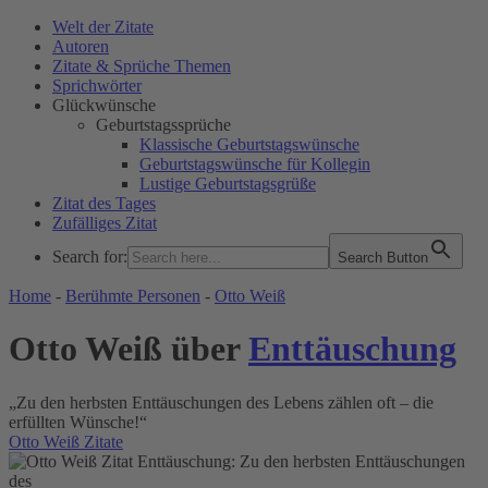
Welt der Zitate
Autoren
Zitate & Sprüche Themen
Sprichwörter
Glückwünsche
Geburtstagssprüche
Klassische Geburtstagswünsche
Geburtstagswünsche für Kollegin
Lustige Geburtstagsgrüße
Zitat des Tages
Zufälliges Zitat
Search for:
Search Button
WELT DER ZITATE
Home
-
Berühmte Personen
-
Otto Weiß
Otto Weiß über
Enttäuschung
„Zu den herbsten Enttäuschungen des Lebens zählen oft – die
erfüllten Wünsche!“
Otto Weiß Zitate