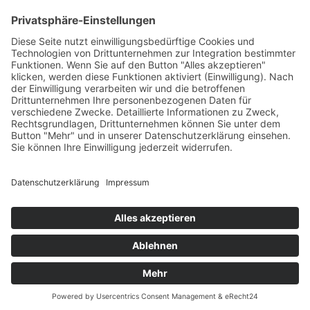
Welt-der-Zitate.com
Über unsere Zitate Sammlung
Datenschutz
Social Media Police
Impressum
Schöne Sprüche
Beliebte Themen
Tiefgründige Zitate & Weisheiten
Sprichworte
Berühmte Personen Aphorismen
Philosophen
© Welt-der-Zitate.com 2026 Alle Rechte vorbehalten