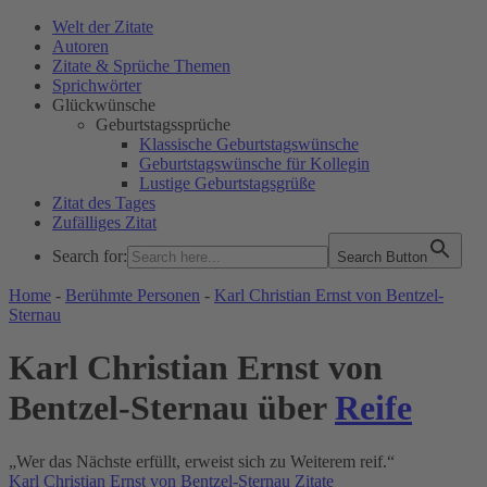
Welt der Zitate
Autoren
Zitate & Sprüche Themen
Sprichwörter
Glückwünsche
Geburtstagssprüche
Klassische Geburtstagswünsche
Geburtstagswünsche für Kollegin
Lustige Geburtstagsgrüße
Zitat des Tages
Zufälliges Zitat
Search for:
Search Button
WELT DER ZITATE
Home
-
Berühmte Personen
-
Karl Christian Ernst von Bentzel-
Sternau
Karl Christian Ernst von
Bentzel-Sternau über
Reife
„Wer das Nächste erfüllt, erweist sich zu Weiterem reif.“
Karl Christian Ernst von Bentzel-Sternau Zitate