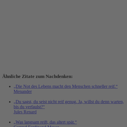
Ähnliche Zitate zum Nachdenken:
„Die Not des Lebens macht den Menschen schneller reif.“
Menander
„Du sagst, du seist nicht reif genug. Ja, willst du denn warten,
bis du verfaulst?“
Jules Renard
„Was langsam reift, das altert spät.“