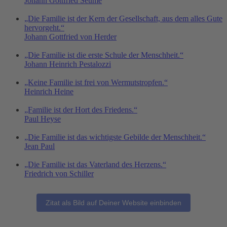
Johann Gottfried Seume
„Die Familie ist der Kern der Gesellschaft, aus dem alles Gute
hervorgeht.“
Johann Gottfried von Herder
„Die Familie ist die erste Schule der Menschheit.“
Johann Heinrich Pestalozzi
„Keine Familie ist frei von Wermutstropfen.“
Heinrich Heine
„Familie ist der Hort des Friedens.“
Paul Heyse
„Die Familie ist das wichtigste Gebilde der Menschheit.“
Jean Paul
„Die Familie ist das Vaterland des Herzens.“
Friedrich von Schiller
Zitat als Bild auf Deiner Website einbinden