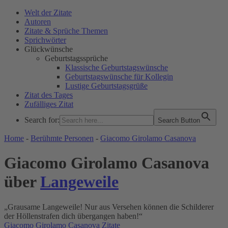
Welt der Zitate
Autoren
Zitate & Sprüche Themen
Sprichwörter
Glückwünsche
Geburtstagssprüche
Klassische Geburtstagswünsche
Geburtstagswünsche für Kollegin
Lustige Geburtstagsgrüße
Zitat des Tages
Zufälliges Zitat
Search for:
Search Button
WELT DER ZITATE
Home
-
Berühmte Personen
-
Giacomo Girolamo Casanova
Giacomo Girolamo Casanova
über
Langeweile
„Grausame Langeweile! Nur aus Versehen können die Schilderer
der Höllenstrafen dich übergangen haben!“
Giacomo Girolamo Casanova Zitate