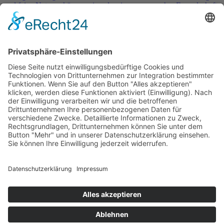
und feige Naturen können niemals wissen, was wahre Freundschaft
bedeutet.“
→
Service & Kontakt
Welt-der-Zitate.com
Über unsere Zitate Sammlung
Datenschutz
Social Media Police
Impressum
Schöne Sprüche
Beliebte Themen
Tiefgründige Zitate & Weisheiten
Sprichworte
Berühmte Personen Aphorismen