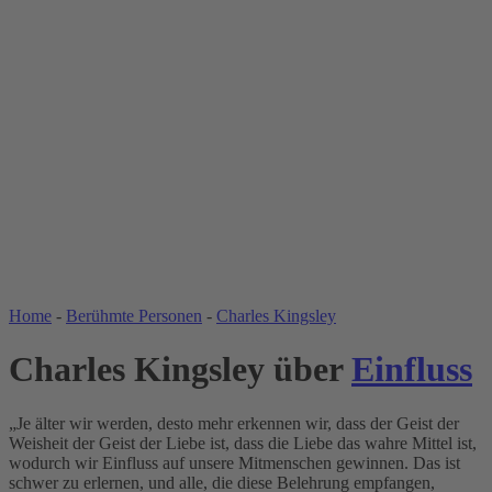
WELT DER ZITATE
Home
-
Berühmte Personen
-
Charles Kingsley
Charles Kingsley über
Einfluss
„Je älter wir werden, desto mehr erkennen wir, dass der Geist der
Weisheit der Geist der Liebe ist, dass die Liebe das wahre Mittel ist,
wodurch wir Einfluss auf unsere Mitmenschen gewinnen. Das ist
schwer zu erlernen, und alle, die diese Belehrung empfangen,