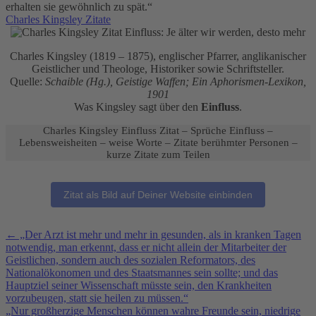
erhalten sie gewöhnlich zu spät.“
Charles Kingsley Zitate
Charles Kingsley (1819 – 1875), englischer Pfarrer, anglikanischer
Geistlicher und Theologe, Historiker sowie Schriftsteller.
Quelle:
Schaible (Hg.), Geistige Waffen; Ein Aphorismen-Lexikon,
1901
Was Kingsley sagt über den
Einfluss
.
Charles Kingsley Einfluss Zitat – Sprüche Einfluss –
Lebensweisheiten – weise Worte – Zitate berühmter Personen –
kurze Zitate zum Teilen
Zitat als Bild auf Deiner Website einbinden
Weitere
←
„Der Arzt ist mehr und mehr in gesunden, als in kranken Tagen
notwendig, man erkennt, dass er nicht allein der Mitarbeiter der
inspirierende
Geistlichen, sondern auch des sozialen Reformators, des
Zitate
Nationalökonomen und des Staatsmannes sein sollte; und das
zum
Hauptziel seiner Wissenschaft müsste sein, den Krankheiten
Nachdenken
vorzubeugen, statt sie heilen zu müssen.“
„Nur großherzige Menschen können wahre Freunde sein, niedrige