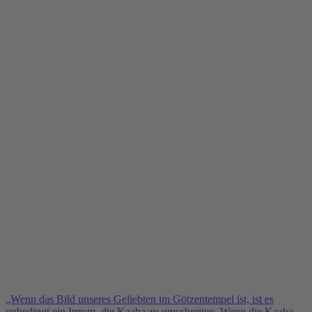
„Wenn das Bild unseres Geliebten im Götzentempel ist, ist es
unbedingt ein Irrtum, die Kaaba zu umschreiten. Wenn die Kaaba