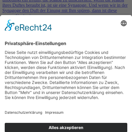
ihres Duftes beraubt ist, ist sie eine Synagoge. Und wenn wir in der
Synagoge den Duft der Einung mit Ihm spüren, dann ist diese
unsere Kaaba.“
➮
Rumi
Service & Kontakt
Welt-der-Zitate.com
Über unsere Zitate Sammlung
Datenschutz
Social Media Police
Impressum
Schöne Sprüche
Beliebte Themen
Tiefgründige Zitate & Weisheiten
Sprichworte