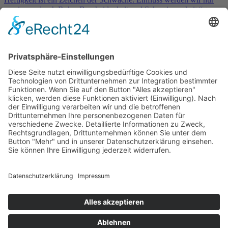
gewinnen durch Ruhe, Bescheidenheit und Schweigsamkeit.“
➮
Charles Kingsley
Service & Kontakt
Welt-der-Zitate.com
Über unsere Zitate Sammlung
Datenschutz
Social Media Police
Impressum
Schöne Sprüche
Beliebte Themen
Tiefgründige Zitate & Weisheiten
Sprichworte
Berühmte Personen Aphorismen