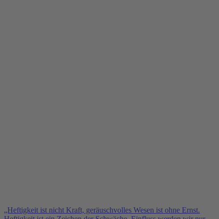
„Heftigkeit ist nicht Kraft, geräuschvolles Wesen ist ohne Ernst.
Heftigkeit ist ein Zeichen der Schwäche. Einfluss werden wir nur