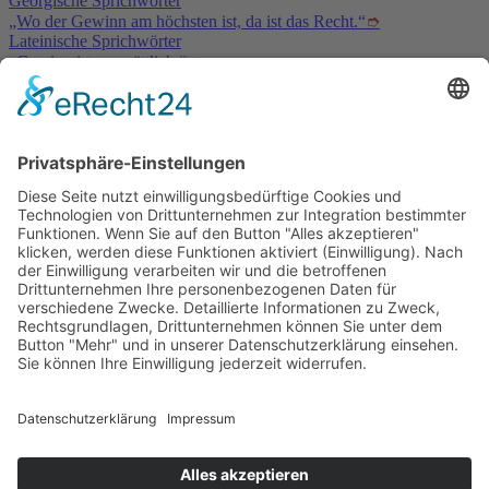
Georgische Sprichwörter
„Wo der Gewinn am höchsten ist, da ist das Recht.“
➮
Lateinische Sprichwörter
„Gewinn ist unersättlich.“
➮
Pittakos
Service & Kontakt
Welt-der-Zitate.com
Über unsere Zitate Sammlung
Datenschutz
Social Media Police
Impressum
Schöne Sprüche
Beliebte Themen
Tiefgründige Zitate & Weisheiten
Sprichworte