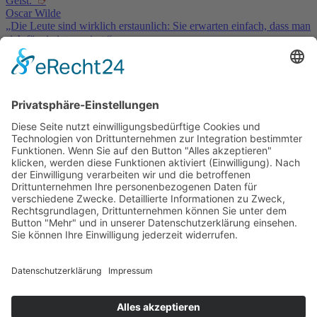
Geist.“
➮
Oscar Wilde
„Die Leute sind wirklich erstaunlich: Sie erwarten einfach, dass man
sich für sie interessiert.“
➮
Jules Renard
Service & Kontakt
Welt-der-Zitate.com
Über unsere Zitate Sammlung
Datenschutz
Social Media Police
Impressum
Schöne Sprüche
Beliebte Themen
Tiefgründige Zitate & Weisheiten
Sprichworte