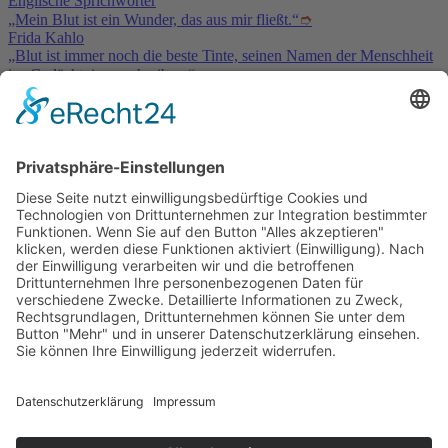
Englische Sprichwörter
„Mein Blut ist ein Wunder, das aus mir fließt.“
➮
Frida Kahlo
„Blut ist immer noch die beste Tinte, seinen Namen der Menschheit
ins Gedächtnis zu schreiben.“
➮
Edmond und Jules de Goncourt
Service & Kontakt
Welt-der-Zitate.com
Über unsere Zitate Sammlung
Datenschutz
Social Media Police
Impressum
Schöne Sprüche
Beliebte Themen
Tiefgründige Zitate & Weisheiten