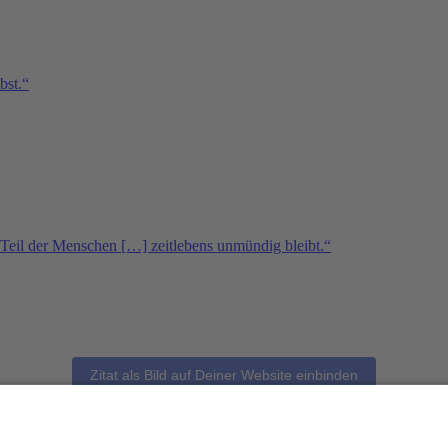
bst.“
 Teil der Menschen […] zeitlebens unmündig bleibt.“
Zitat als Bild auf Deiner Website einbinden
“