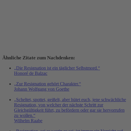
Ähnliche Zitate zum Nachdenken:
„Die Resignation ist ein täglicher Selbstmord.“
Honoré de Balzac
„Zur Resignation gehört Charakter.“
Johann Wolfgang von Goethe
„Scheltet, spottet, geißelt, aber hütet euch, jene schwächliche
Resignation, von welcher der nächste Schritt zur
Gleichgültigkeit führt, zu befördern oder gar sie hervorrufen
zu wollen.“
Wilhelm Raabe