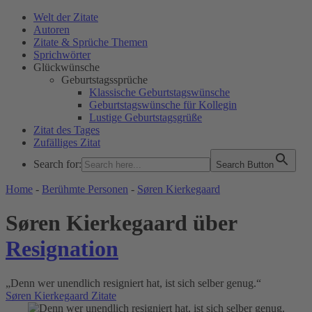
Welt der Zitate
Autoren
Zitate & Sprüche Themen
Sprichwörter
Glückwünsche
Geburtstagssprüche
Klassische Geburtstagswünsche
Geburtstagswünsche für Kollegin
Lustige Geburtstagsgrüße
Zitat des Tages
Zufälliges Zitat
Search for:
Search Button
WELT DER ZITATE
Home
-
Berühmte Personen
-
Søren Kierkegaard
Søren Kierkegaard über
Resignation
„Denn wer unendlich resigniert hat, ist sich selber genug.“
Søren Kierkegaard Zitate