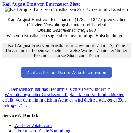
Karl August Ernst von Ernsthausen Zitate
Karl August Ernst von Ernsthausen (1782 – 1847), preußischer
Offizier, Verwaltungsbeamter und Landrat
Quelle:
Gedankenstriche, 1843
Was von Ernsthausen sagte über unvernünftige Entscheidungen.
Karl August Ernst von Ernsthausen Unvernunft Zitat – Sprüche
Unvernunft – Lebensweisheiten – weise Worte – Zitate berühmter
Personen – kurze Zitate zum Teilen
Zitat als Bild auf Deiner Website einbinden
Weitere
←
„Der Mensch hat das Bedürfnis, sich zu verwundern.“
„Wer mit ängstlicher Gewissenhaftigkeit kleine Verbindlichkeiten
inspirierende
erfüllt, vor dem nimm dich in Acht; er wird dich zu gelegener Zeit
Zitate
betrügen.“
→
zum
Nachdenken
Service & Kontakt
Welt-der-Zitate.com
Über unsere Zitate Sammlung