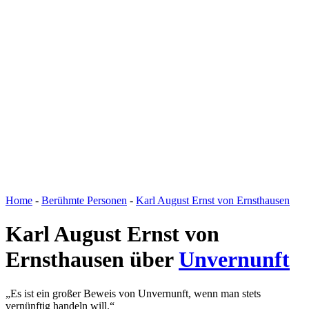
WELT DER ZITATE
Home
-
Berühmte Personen
-
Karl August Ernst von Ernsthausen
Karl August Ernst von
Ernsthausen über
Unvernunft
„Es ist ein großer Beweis von Unvernunft, wenn man stets
vernünftig handeln will.“