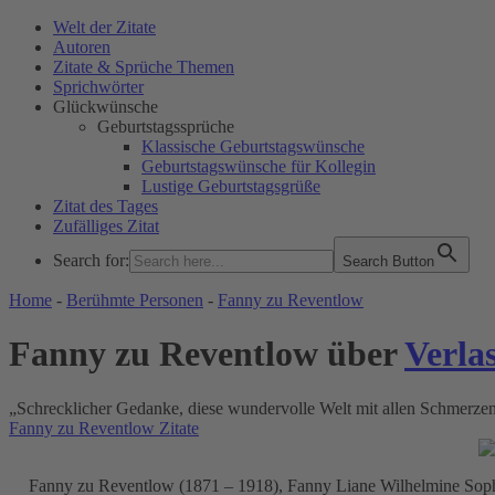
Welt der Zitate
Autoren
Zitate & Sprüche Themen
Sprichwörter
Glückwünsche
Geburtstagssprüche
Klassische Geburtstagswünsche
Geburtstagswünsche für Kollegin
Lustige Geburtstagsgrüße
Zitat des Tages
Zufälliges Zitat
Search for:
Search Button
WELT DER ZITATE
Home
-
Berühmte Personen
-
Fanny zu Reventlow
Fanny zu Reventlow über
Verla
„Schrecklicher Gedanke, diese wundervolle Welt mit allen Schmerzen
Fanny zu Reventlow Zitate
Fanny zu Reventlow (1871 – 1918), Fanny Liane Wilhelmine Sophie