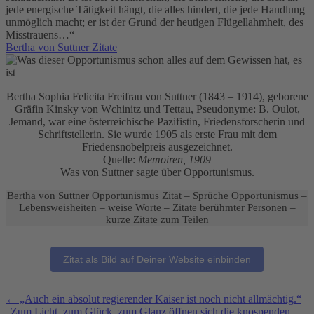
jede energische Tätigkeit hängt, die alles hindert, die jede Handlung
unmöglich macht; er ist der Grund der heutigen Flügellahmheit, des
Misstrauens…“
Bertha von Suttner Zitate
Bertha Sophia Felicita Freifrau von Suttner (1843 – 1914), geborene
Gräfin Kinsky von Wchinitz und Tettau, Pseudonyme: B. Oulot,
Jemand, war eine österreichische Pazifistin, Friedensforscherin und
Schriftstellerin. Sie wurde 1905 als erste Frau mit dem
Friedensnobelpreis ausgezeichnet.
Quelle:
Memoiren, 1909
Was von Suttner sagte über Opportunismus.
Bertha von Suttner Opportunismus Zitat – Sprüche Opportunismus –
Lebensweisheiten – weise Worte – Zitate berühmter Personen –
kurze Zitate zum Teilen
Zitat als Bild auf Deiner Website einbinden
Weitere
←
„Auch ein absolut regierender Kaiser ist noch nicht allmächtig.“
„Zum Licht, zum Glück, zum Glanz öffnen sich die knospenden