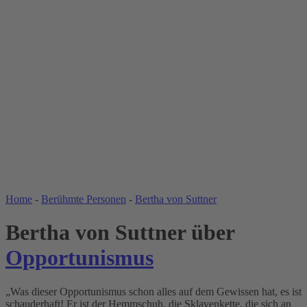
WELT DER ZITATE
Home
-
Berühmte Personen
-
Bertha von Suttner
Bertha von Suttner über
Opportunismus
„Was dieser Opportunismus schon alles auf dem Gewissen hat, es ist
schauderhaft! Er ist der Hemmschuh, die Sklavenkette, die sich an